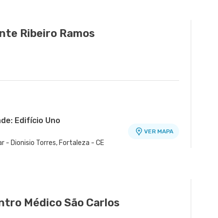
nte Ribeiro Ramos
de: Edifício Uno
VER MAPA
 - Dionisio Torres, Fortaleza - CE
Médico
VER MAPA
Andar - Joaquim Tavora, Fortaleza - CE
ntro Médico São Carlos