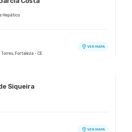
Garcia Costa
te Hepático
VER MAPA
o Torres, Fortaleza - CE
de Siqueira
VER MAPA