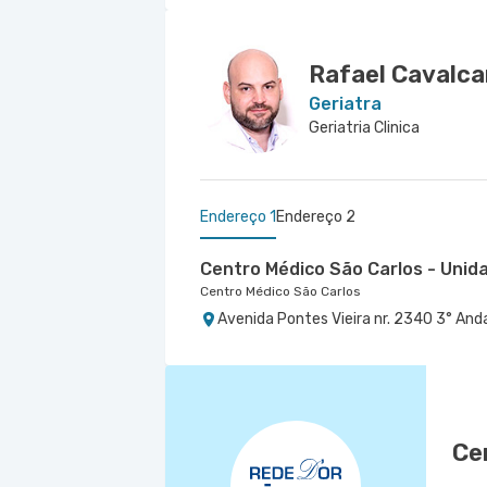
Rafael Cavalca
Geriatra
Geriatria Clinica
Endereço 1
Endereço 2
Centro Médico São Carlos - Unida
Centro Médico São Carlos
Avenida Pontes Vieira nr. 2340 3° Andar
Oncologia D'Or Fujiday - Centro 
Oncologia D'Or Fujiday
Avenida Barao de Studart nr. 2626 4° 
Ce