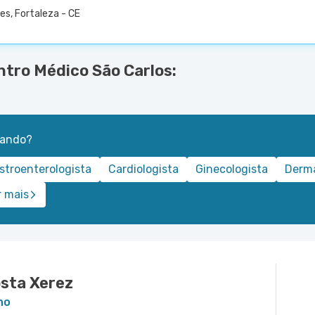
res, Fortaleza - CE
ntro Médico São Carlos:
rando?
stroenterologista
Cardiologista
Ginecologista
Derma
r mais
sta Xerez
ho