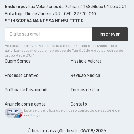
Endereço:
Rua Voluntários da Pátria, n° 138, Bloco 01, Loja 201 -
Botafogo, Rio de Janeiro/RJ - CEP: 22270-010
SE INSCREVA NA NOSSA NEWSLETTER
Inscrever
Ao clicar Inscrever" você aceita a nossa Política de Privacidade e
autoriza receber dicas e novidades do Tua Saúde e dos parceiros do
grupo Rede D'Or."
Quem Somos
Missão e Valores
Processo criativo
Revisão Médica
Política de Privacidade
Termos de Uso
Anuncie com a gente
Contato
Este selo certifica que o nosso conteúdo de saúde é de
confiança.
Última atualização do site: 06/08/2026