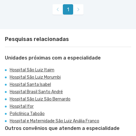
Hospital Brasil Santo André
Avenida Alfredo Maluf nr. 451 - Jardim Santo
VER MAPA
1
Antonio, Santo Andre - SP
Rua Tiradentes nr. 149 - Vila Dora, Santo Andre -
VER MAPA
SP
Pesquisas relacionadas
Unidades próximas com a especialidade
Hospital São Luiz Itaim
Hospital São Luiz Morumbi
Hospital Santa Isabel
Hospital Brasil Santo André
Hospital São Luiz São Bernardo
Hospital Ifor
Policlínica Taboão
Hospital e Maternidade São Luiz Anália Franco
Outros convênios que atendem a especialidade