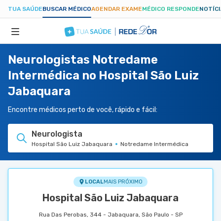
TUA SAÚDE
BUSCAR MÉDICO
AGENDAR EXAME
MÉDICO RESPONDE
NOTÍC
Neurologistas Notredame
ESPECIALIDADES
Intermédica no Hospital São Luiz
Jabaquara
HOSPITAIS
Encontre médicos perto de você, rápido e fácil:
TUASAUDE.COM
Neurologista
Hospital São Luiz Jabaquara
Notredame Intermédica
LOCAL
MAIS PRÓXIMO
Hospital São Luiz Jabaquara
Rua Das Perobas, 344 - Jabaquara, São Paulo - SP