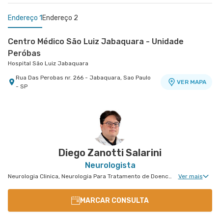
Endereço 1
Endereço 2
Centro Médico São Luiz Jabaquara - Unidade
Peróbas
Hospital São Luiz Jabaquara
Rua Das Perobas nr. 266 - Jabaquara, Sao Paulo
VER MAPA
- SP
Centro Médico São Remo
Jabaquara - Clínica São Remo
Avenida Joao Barreto de Menezes nr. 677 - Vila
VER MAPA
Santa Catarina, Sao Paulo - SP
Diego Zanotti Salarini
Neurologista
Neurologia Clinica, Neurologia Para Tratamento de Doencas Desmielinizantes, Neurologia Para Esclerose Múltipla, Cirurgia de Parkinson, Disturbios de Movimento, Tratamento Com Toxina Botulínica
Ver mais
MARCAR CONSULTA