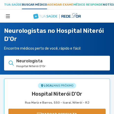
TUA SAÚDE
BUSCAR MÉDICO
AGENDAR EXAME
MÉDICO RESPONDE
NOTÍC
Neurologistas no Hospital Niterói
ESPECIALIDADES
D'Or
HOSPITAIS
Encontre médicos perto de você, rápido e fácil:
Neurologista
TUASAUDE.COM
Hospital Niterói D'Or
LOCAL
MAIS PRÓXIMO
Hospital Niterói D'Or
Rua Mariz e Barros, 550 - Icaraí, Niterói - RJ