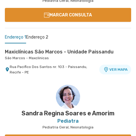
Pediatria Geral, Neonatologia
MARCAR CONSULTA
Endereço 1
Endereço 2
Maxiclínicas São Marcos - Unidade Paissandu
São Marcos - Maxclinicas
Rua Pacifico Dos Santos nr. 103 - Paissandu,
VER MAPA
Recife - PE
Esperança Recife - Parceiros
Esperança Recife - Parceiros
Rua Antonio Gomes de Freitas nr. 265 - Ilha do
VER MAPA
Leite, Recife - PE
Sandra Regina Soares e Amorim
Pediatra
Pediatria Geral, Neonatologia