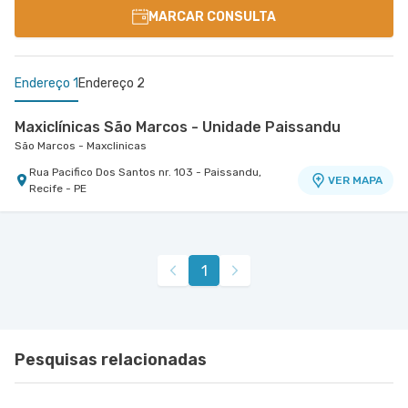
MARCAR CONSULTA
Endereço 1
Endereço 2
Maxiclínicas São Marcos - Unidade Paissandu
São Marcos - Maxclinicas
Rua Pacifico Dos Santos nr. 103 - Paissandu,
VER MAPA
Recife - PE
Esperança Recife - Parceiros
Esperança Recife - Parceiros
Rua Antonio Gomes de Freitas nr. 265 - Ilha do
VER MAPA
1
Leite, Recife - PE
Pesquisas relacionadas