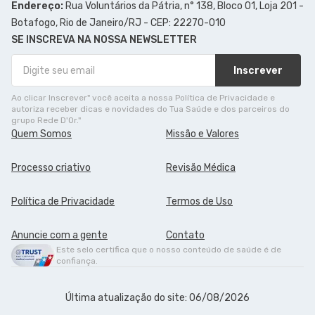
Endereço:
Rua Voluntários da Pátria, n° 138, Bloco 01, Loja 201 -
Botafogo, Rio de Janeiro/RJ - CEP: 22270-010
SE INSCREVA NA NOSSA NEWSLETTER
Inscrever
Ao clicar Inscrever" você aceita a nossa Política de Privacidade e
autoriza receber dicas e novidades do Tua Saúde e dos parceiros do
grupo Rede D'Or."
Quem Somos
Missão e Valores
Processo criativo
Revisão Médica
Política de Privacidade
Termos de Uso
Anuncie com a gente
Contato
Este selo certifica que o nosso conteúdo de saúde é de
confiança.
Última atualização do site: 06/08/2026