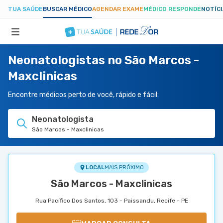
TUA SAÚDE
BUSCAR MÉDICO
AGENDAR EXAME
MÉDICO RESPONDE
NOTÍC
Neonatologistas no São Marcos -
ESPECIALIDADES
Maxclinicas
HOSPITAIS
Encontre médicos perto de você, rápido e fácil:
Neonatologista
TUASAUDE.COM
São Marcos - Maxclinicas
LOCAL
MAIS PRÓXIMO
São Marcos - Maxclinicas
Rua Pacífico Dos Santos, 103 - Paissandu, Recife - PE