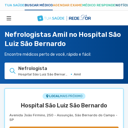
TUA SAÚDE
BUSCAR MÉDICO
AGENDAR EXAME
MÉDICO RESPONDE
NOTÍC
Nefrologistas Amil no Hospital São
ESPECIALIDADES
Luiz São Bernardo
HOSPITAIS
Encontre médicos perto de você, rápido e fácil:
Nefrologista
TUASAUDE.COM
Hospital São Luiz São Bernardo
Amil
LOCAL
MAIS PRÓXIMO
Hospital São Luiz São Bernardo
Avenida João Firmino, 250 - Assunção, São Bernardo do Campo -
SP