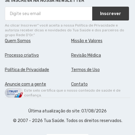
SE INSCREVA NA NOSSA NEWSLETTER
Inscrever
Ao clicar Inscrever" você aceita a nossa Política de Privacidade e
autoriza receber dicas e novidades do Tua Saúde e dos parceiros do
grupo Rede D'Or."
Quem Somos
Missão e Valores
Processo criativo
Revisão Médica
Política de Privacidade
Termos de Uso
Anuncie com a gente
Contato
Este selo certifica que o nosso conteúdo de saúde é de
confiança.
Última atualização do site: 07/08/2026
© 2007 - 2026 Tua Saúde. Todos os direitos reservados.