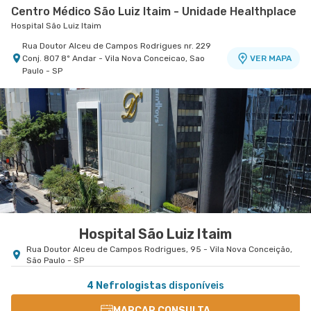
Centro Médico São Luiz Itaim - Unidade Healthplace
Hospital São Luiz Itaim
Rua Doutor Alceu de Campos Rodrigues nr. 229
Conj. 807 8º Andar - Vila Nova Conceicao, Sao
VER MAPA
Paulo - SP
Centro Médico São Luiz Jabaquara - Unidade
Centro Médico Brasil Santo André - Unidade José
Peróbas
de Melo
Hospital São Luiz Jabaquara
Hospital Brasil Santo André
Rua Das Perobas nr. 266 - Jabaquara, Sao Paulo
Rua Jose de Melo nr. 180 - Vila Dora, Santo Andre
VER MAPA
VER MAPA
- SP
- SP
Hospital São Luiz Itaim
Rua Doutor Alceu de Campos Rodrigues, 95 - Vila Nova Conceição,
São Paulo - SP
4 Nefrologistas
disponíveis
MARCAR CONSULTA