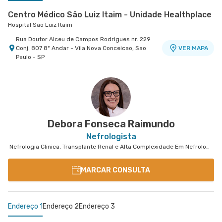
Centro Médico São Luiz Itaim - Unidade Healthplace
Hospital São Luiz Itaim
Rua Doutor Alceu de Campos Rodrigues nr. 229
Conj. 807 8º Andar - Vila Nova Conceicao, Sao
VER MAPA
Paulo - SP
Centro Médico Santa Isabel - Teleconsulta
Centro Médico São Luiz Jabaquara - Unidade
Hospital Santa Isabel
Peróbas
Hospital São Luiz Jabaquara
Rua Dona Veridiana nr. 311 - Higienopolis, Sao
VER MAPA
Paulo - SP
Rua Das Perobas nr. 266 - Jabaquara, Sao Paulo
VER MAPA
- SP
Debora Fonseca Raimundo
Nefrologista
Nefrologia Clinica, Transplante Renal e Alta Complexidade Em Nefrologia
MARCAR CONSULTA
Endereço 1
Endereço 2
Endereço 3