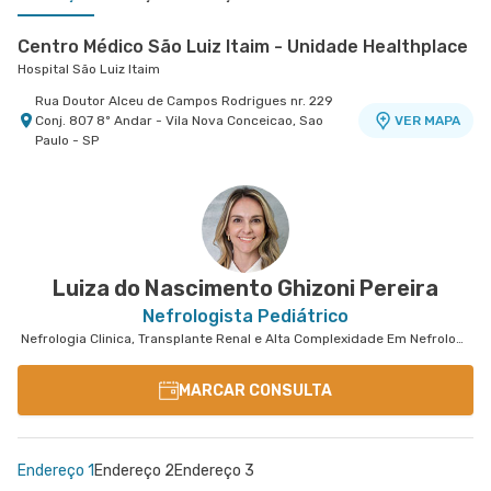
Centro Médico São Luiz Itaim - Unidade Healthplace
Hospital São Luiz Itaim
Rua Doutor Alceu de Campos Rodrigues nr. 229
Conj. 807 8º Andar - Vila Nova Conceicao, Sao
VER MAPA
Paulo - SP
Centro Médico São Luiz Jabaquara - Unidade
Centro Médico Brasil Santo André - Unidade José
Peróbas
de Melo
Hospital São Luiz Jabaquara
Hospital Brasil Santo André
Rua Das Perobas nr. 266 - Jabaquara, Sao Paulo
Rua Jose de Melo nr. 180 - Vila Dora, Santo Andre
VER MAPA
VER MAPA
- SP
- SP
Luiza do Nascimento Ghizoni Pereira
Nefrologista Pediátrico
Nefrologia Clinica, Transplante Renal e Alta Complexidade Em Nefrologia
MARCAR CONSULTA
Endereço 1
Endereço 2
Endereço 3