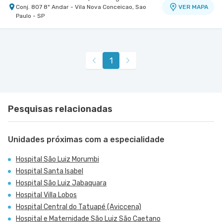
Conj. 807 8º Andar - Vila Nova Conceicao, Sao
VER MAPA
Paulo - SP
Centro Médico Nefro - Osasco
Hospital São Luiz Osasco
Rua Victor Brecheret nr. 224 - Vila Yara, Osasco -
VER MAPA
1
SP
Pesquisas relacionadas
Unidades próximas com a especialidade
Hospital São Luiz Morumbi
Hospital Santa Isabel
Hospital São Luiz Jabaquara
Hospital Villa Lobos
Hospital Central do Tatuapé (Aviccena)
Hospital e Maternidade São Luiz São Caetano