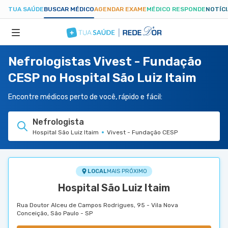
TUA SAÚDE
BUSCAR MÉDICO
AGENDAR EXAME
MÉDICO RESPONDE
NOTÍC
Nefrologistas Vivest - Fundação
ESPECIALIDADES
CESP no Hospital São Luiz Itaim
HOSPITAIS
Encontre médicos perto de você, rápido e fácil:
Nefrologista
TUASAUDE.COM
Hospital São Luiz Itaim
Vivest - Fundação CESP
LOCAL
MAIS PRÓXIMO
Hospital São Luiz Itaim
Rua Doutor Alceu de Campos Rodrigues, 95 - Vila Nova
Conceição, São Paulo - SP