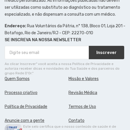
médico personalizado. As informações publicadas não devem
ser utilizadas como substituto ao diagnóstico ou tratamento
especializado, e não dispensam a consulta com um médico.
Endereço:
Rua Voluntários da Pátria, n° 138, Bloco 01, Loja 201 -
Botafogo, Rio de Janeiro/RJ - CEP: 22270-010
SE INSCREVA NA NOSSA NEWSLETTER
Inscrever
Ao clicar Inscrever" você aceita a nossa Política de Privacidade e
autoriza receber dicas e novidades do Tua Saúde e dos parceiros do
grupo Rede D'Or."
Quem Somos
Missão e Valores
Processo criativo
Revisão Médica
Política de Privacidade
Termos de Uso
Anuncie com a gente
Contato
Este selo certifica que o nosso conteúdo de saúde é de