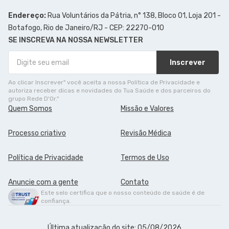
Endereço:
Rua Voluntários da Pátria, n° 138, Bloco 01, Loja 201 -
Botafogo, Rio de Janeiro/RJ - CEP: 22270-010
SE INSCREVA NA NOSSA NEWSLETTER
Inscrever
Ao clicar Inscrever" você aceita a nossa Política de Privacidade e
autoriza receber dicas e novidades do Tua Saúde e dos parceiros do
grupo Rede D'Or."
Quem Somos
Missão e Valores
Processo criativo
Revisão Médica
Política de Privacidade
Termos de Uso
Anuncie com a gente
Contato
Este selo certifica que o nosso conteúdo de saúde é de
confiança.
Última atualização do site: 05/08/2026