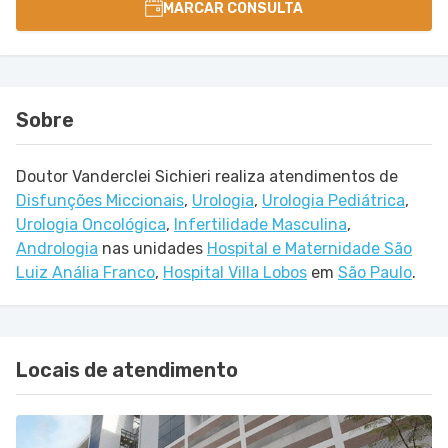
MARCAR CONSULTA
Sobre
Doutor Vanderclei Sichieri realiza atendimentos de
Disfunções Miccionais
,
Urologia
,
Urologia Pediátrica
,
Urologia Oncológica
,
Infertilidade Masculina
,
Andrologia
nas unidades
Hospital e Maternidade São
Luiz Anália Franco
,
Hospital Villa Lobos
em
São Paulo
.
Locais de atendimento