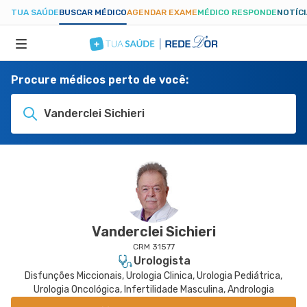
TUA SAÚDE
BUSCAR MÉDICO
AGENDAR EXAME
MÉDICO RESPONDE
NOTÍC
Procure médicos perto de você:
ESPECIALIDADES
Vanderclei Sichieri
HOSPITAIS
TUASAUDE.COM
Vanderclei Sichieri
CRM 31577
Urologista
Disfunções Miccionais, Urologia Clinica, Urologia Pediátrica,
Urologia Oncológica, Infertilidade Masculina, Andrologia