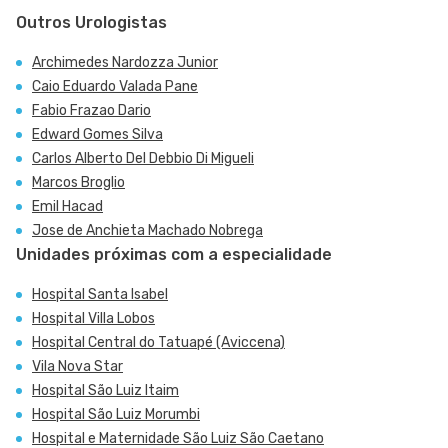
Outros Urologistas
Archimedes Nardozza Junior
Caio Eduardo Valada Pane
Fabio Frazao Dario
Edward Gomes Silva
Carlos Alberto Del Debbio Di Migueli
Marcos Broglio
Emil Hacad
Jose de Anchieta Machado Nobrega
Unidades próximas com a especialidade
Hospital Santa Isabel
Hospital Villa Lobos
Hospital Central do Tatuapé (Aviccena)
Vila Nova Star
Hospital São Luiz Itaim
Hospital São Luiz Morumbi
Hospital e Maternidade São Luiz São Caetano