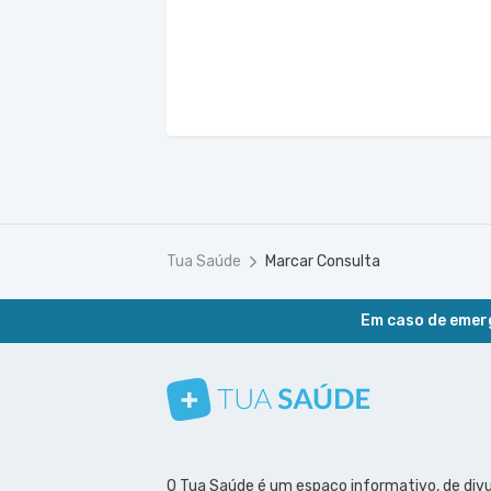
Tua Saúde
Marcar Consulta
Em caso de emerg
Conheça nosso canal
Siga a gente no Instagram
Siga a gente no Facebook
Siga a gente no Pinterest
O Tua Saúde é um espaço informativo, de div