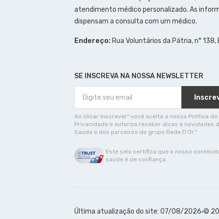
atendimento médico personalizado. As inform
dispensam a consulta com um médico.
Endereço:
Rua Voluntários da Pátria, n° 138,
SE INSCREVA NA NOSSA NEWSLETTER
Inscre
Ao clicar Inscrever" você aceita a nossa Política de
Privacidade e autoriza receber dicas e novidades 
Saúde e dos parceiros do grupo Rede D'Or."
Este selo certifica que o nosso conteúd
saúde é de confiança.
Última atualização do site: 07/08/2026
© 20