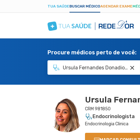
TUA SAÚDE
BUSCAR MÉDICO
AGENDAR EXAME
MÉD
Procure médicos perto de você:
Ursula Ferna
CRM 981850
Endocrinologista
Endocrinologia Clinica