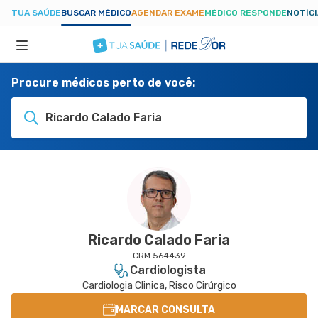
TUA SAÚDE
BUSCAR MÉDICO
AGENDAR EXAME
MÉDICO RESPONDE
NOTÍC
Procure médicos perto de você:
ESPECIALIDADES
Ricardo Calado Faria
HOSPITAIS
TUASAUDE.COM
Ricardo Calado Faria
CRM 564439
Cardiologista
Cardiologia Clinica, Risco Cirúrgico
MARCAR CONSULTA