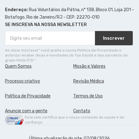
Endereço:
Rua Voluntários da Pátria, n° 138, Bloco 01, Loja 201 -
Botafogo, Rio de Janeiro/RJ - CEP: 22270-010
SE INSCREVA NA NOSSA NEWSLETTER
Inscrever
Ao clicar Inscrever" você aceita a nossa Política de Privacidade e
autoriza receber dicas e novidades do Tua Saúde e dos parceiros do
grupo Rede D'Or."
Quem Somos
Missão e Valores
Processo criativo
Revisão Médica
Política de Privacidade
Termos de Uso
Anuncie com a gente
Contato
Este selo certifica que o nosso conteúdo de saúde é de
confiança.
Última atualização do site: 07/08/2026