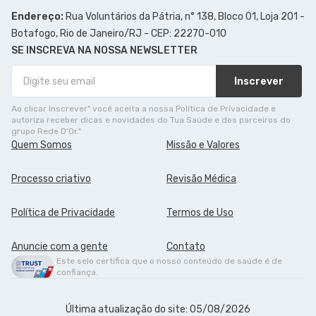
Endereço:
Rua Voluntários da Pátria, n° 138, Bloco 01, Loja 201 -
Botafogo, Rio de Janeiro/RJ - CEP: 22270-010
SE INSCREVA NA NOSSA NEWSLETTER
Inscrever
Ao clicar Inscrever" você aceita a nossa Política de Privacidade e
autoriza receber dicas e novidades do Tua Saúde e dos parceiros do
grupo Rede D'Or."
Quem Somos
Missão e Valores
Processo criativo
Revisão Médica
Política de Privacidade
Termos de Uso
Anuncie com a gente
Contato
Este selo certifica que o nosso conteúdo de saúde é de
confiança.
Última atualização do site: 05/08/2026