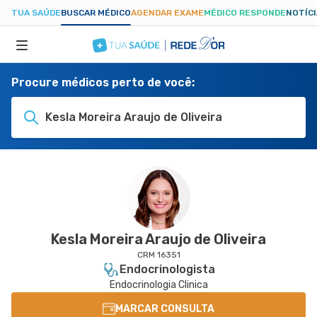
TUA SAÚDE
BUSCAR MÉDICO
AGENDAR EXAME
MÉDICO RESPONDE
NOTÍC
Procure médicos perto de você:
ESPECIALIDADES
Kesla Moreira Araujo de Oliveira
HOSPITAIS
TUASAUDE.COM
Kesla Moreira Araujo de Oliveira
CRM 16351
Endocrinologista
Endocrinologia Clinica
MARCAR CONSULTA