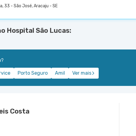
a, 33 - São José, Aracaju - SE
o Hospital São Lucas:
o?
rvice
Porto Seguro
Amil
Ver mais
eis Costa