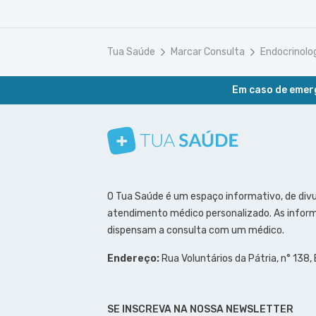
Tua Saúde
Marcar Consulta
Endocrinolo
Em caso de emerg
Conheça nosso canal
Siga a gente no Instagram
Siga a gente no Facebook
Siga a gente no Pinterest
O Tua Saúde é um espaço informativo, de div
atendimento médico personalizado. As inform
dispensam a consulta com um médico.
Endereço:
Rua Voluntários da Pátria, n° 138,
SE INSCREVA NA NOSSA NEWSLETTER