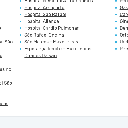
Hospital Memorial Arthur Ramos
Ped
Hospital Aeroporto
Gas
Hospital São Rafael
Car
Hospital Aliança
Gin
o
Hospital Cardio Pulmonar
Der
São Rafael Ondina
Ort
al São
São Marcos - Maxclinicas
Uro
Esperança Recife - Maxclínicas
Pne
o
Charles Darwin
as no
al São
ucas