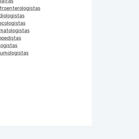
iatras
troenterologistas
diologistas
ecologistas
matologistas
opedistas
logistas
umologistas