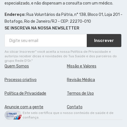
especializado, e não dispensam a consulta com um médico.
Endereço:
Rua Voluntários da Pátria, n° 138, Bloco 01, Loja 201 -
Botafogo, Rio de Janeiro/RJ - CEP: 22270-010
SE INSCREVA NA NOSSA NEWSLETTER
Inscrever
Ao clicar Inscrever" você aceita a nossa Política de Privacidade e
autoriza receber dicas e novidades do Tua Saúde e dos parceiros do
grupo Rede D'Or."
Quem Somos
Missão e Valores
Processo criativo
Revisão Médica
Política de Privacidade
Termos de Uso
Anuncie com a gente
Contato
Este selo certifica que o nosso conteúdo de saúde é de
confiança.