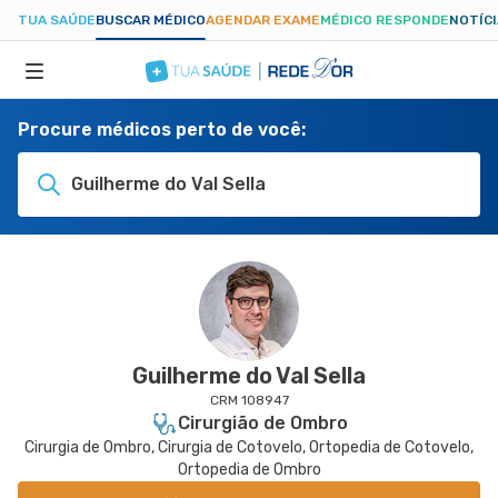
TUA SAÚDE
BUSCAR MÉDICO
AGENDAR EXAME
MÉDICO RESPONDE
NOTÍC
Procure médicos perto de você:
ESPECIALIDADES
Guilherme do Val Sella
HOSPITAIS
TUASAUDE.COM
Guilherme do Val Sella
CRM 108947
Cirurgião de Ombro
Cirurgia de Ombro, Cirurgia de Cotovelo, Ortopedia de Cotovelo,
Ortopedia de Ombro