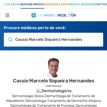
TUA SAÚDE
BUSCAR MÉDICO
AGENDAR EXAME
MÉDICO RESPONDE
NOTÍC
Procure médicos perto de você:
ESPECIALIDADES
Cassio Marcelo Siqueira Hernandes
HOSPITAIS
TUASAUDE.COM
Cassio Marcelo Siqueira Hernandes
CRM 86064
Dermatologista
Dermatologia Clinica, Dermatologia de Tratamento de
Hidradenite, Dermatologia Tratamento de Dermatite Atópica,
Dermatologia de Tratamento de Psoríase, Dermatologia