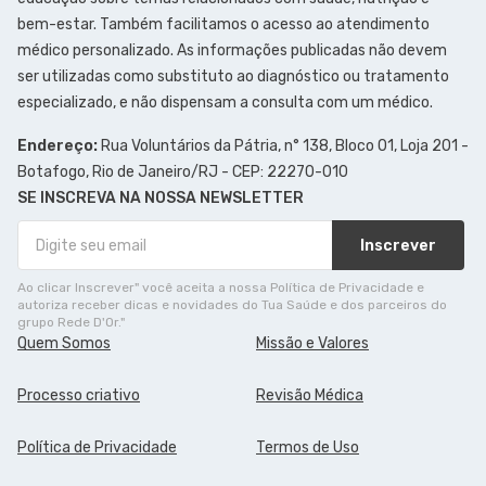
bem-estar. Também facilitamos o acesso ao atendimento
médico personalizado. As informações publicadas não devem
ser utilizadas como substituto ao diagnóstico ou tratamento
especializado, e não dispensam a consulta com um médico.
Endereço:
Rua Voluntários da Pátria, n° 138, Bloco 01, Loja 201 -
Botafogo, Rio de Janeiro/RJ - CEP: 22270-010
SE INSCREVA NA NOSSA NEWSLETTER
Inscrever
Ao clicar Inscrever" você aceita a nossa Política de Privacidade e
autoriza receber dicas e novidades do Tua Saúde e dos parceiros do
grupo Rede D'Or."
Quem Somos
Missão e Valores
Processo criativo
Revisão Médica
Política de Privacidade
Termos de Uso