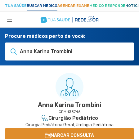
TUA SAÚDE
BUSCAR MÉDICO
AGENDAR EXAME
MÉDICO RESPONDE
NOTÍC
Procure médicos perto de você:
ESPECIALIDADES
Anna Karina Trombini
HOSPITAIS
TUASAUDE.COM
Anna Karina Trombini
CRM 133746
Cirurgião Pediátrico
Cirurgia Pediátrica Geral, Urologia Pediátrica
MARCAR CONSULTA