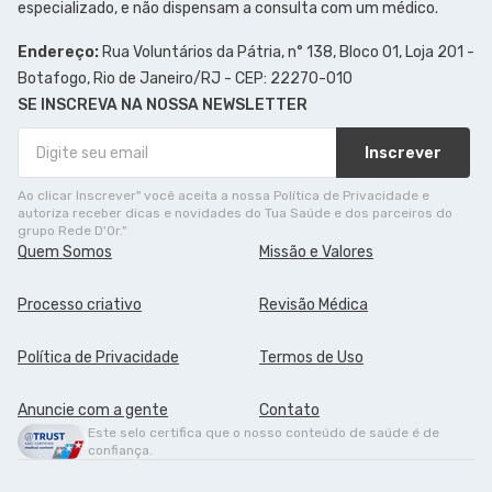
especializado, e não dispensam a consulta com um médico.
Endereço:
Rua Voluntários da Pátria, n° 138, Bloco 01, Loja 201 -
Botafogo, Rio de Janeiro/RJ - CEP: 22270-010
SE INSCREVA NA NOSSA NEWSLETTER
Inscrever
Ao clicar Inscrever" você aceita a nossa Política de Privacidade e
autoriza receber dicas e novidades do Tua Saúde e dos parceiros do
grupo Rede D'Or."
Quem Somos
Missão e Valores
Processo criativo
Revisão Médica
Política de Privacidade
Termos de Uso
Anuncie com a gente
Contato
Este selo certifica que o nosso conteúdo de saúde é de
confiança.