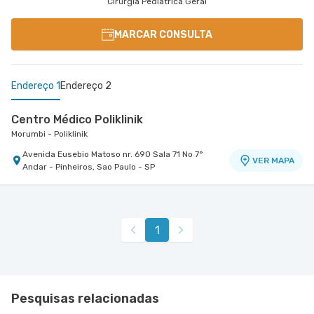
Cirurgia Pediátrica Geral
MARCAR CONSULTA
Endereço 1
Endereço 2
Centro Médico Poliklinik
Morumbi - Poliklinik
Avenida Eusebio Matoso nr. 690 Sala 71 No 7°
VER MAPA
Andar - Pinheiros, Sao Paulo - SP
Cemed Dionísia
Hospital São Luiz Osasco
Avenida Dionysia Alves Barreto nr. 678 - Vila
VER MAPA
1
Osasco, Osasco - SP
Pesquisas relacionadas