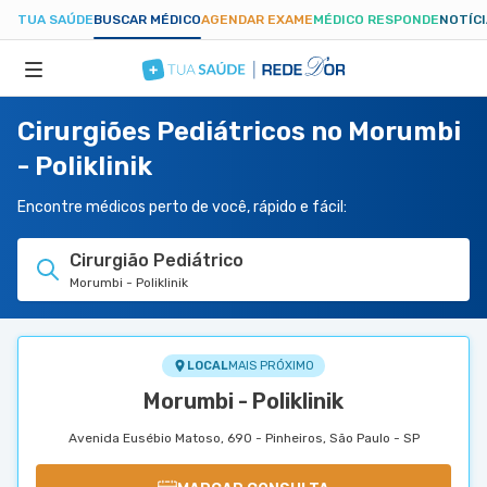
TUA SAÚDE
BUSCAR MÉDICO
AGENDAR EXAME
MÉDICO RESPONDE
NOTÍC
Cirurgiões Pediátricos no Morumbi
ESPECIALIDADES
- Poliklinik
HOSPITAIS
Encontre médicos perto de você, rápido e fácil:
Cirurgião Pediátrico
TUASAUDE.COM
Morumbi - Poliklinik
LOCAL
MAIS PRÓXIMO
Morumbi - Poliklinik
Avenida Eusébio Matoso, 690 - Pinheiros, São Paulo - SP