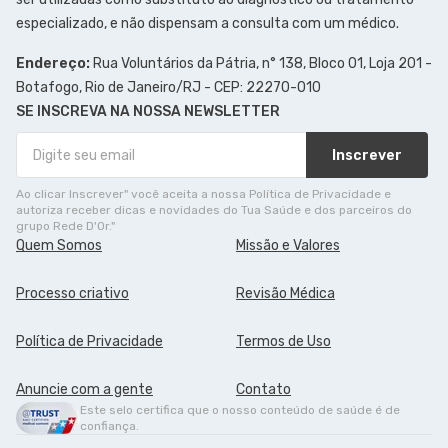
especializado, e não dispensam a consulta com um médico.
Endereço:
Rua Voluntários da Pátria, n° 138, Bloco 01, Loja 201 -
Botafogo, Rio de Janeiro/RJ - CEP: 22270-010
SE INSCREVA NA NOSSA NEWSLETTER
Inscrever
Ao clicar Inscrever" você aceita a nossa Política de Privacidade e
autoriza receber dicas e novidades do Tua Saúde e dos parceiros do
grupo Rede D'Or."
Quem Somos
Missão e Valores
Processo criativo
Revisão Médica
Política de Privacidade
Termos de Uso
Anuncie com a gente
Contato
Este selo certifica que o nosso conteúdo de saúde é de
confiança.