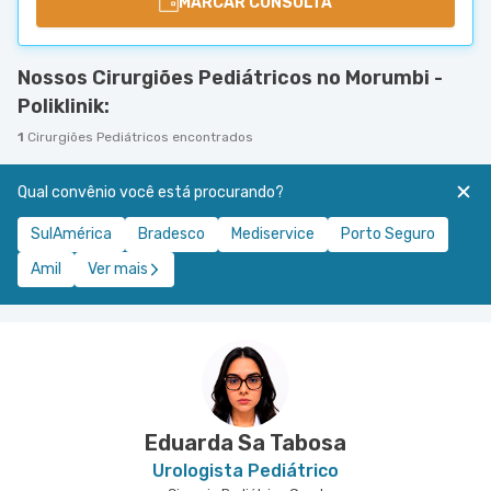
MARCAR CONSULTA
Nossos Cirurgiões Pediátricos no Morumbi -
Poliklinik:
1
Cirurgiões Pediátricos encontrados
Qual convênio você está procurando?
SulAmérica
Bradesco
Mediservice
Porto Seguro
Amil
Ver mais
Eduarda Sa Tabosa
Urologista Pediátrico