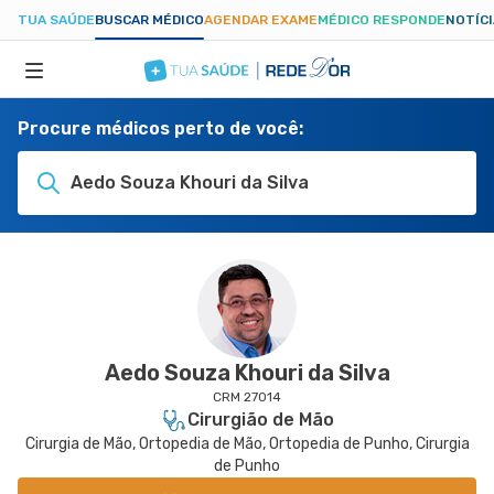
TUA SAÚDE
BUSCAR MÉDICO
AGENDAR EXAME
MÉDICO RESPONDE
NOTÍC
Procure médicos perto de você:
ESPECIALIDADES
Aedo Souza Khouri da Silva
HOSPITAIS
TUASAUDE.COM
Aedo Souza Khouri da Silva
CRM 27014
Cirurgião de Mão
Cirurgia de Mão, Ortopedia de Mão, Ortopedia de Punho, Cirurgia
de Punho