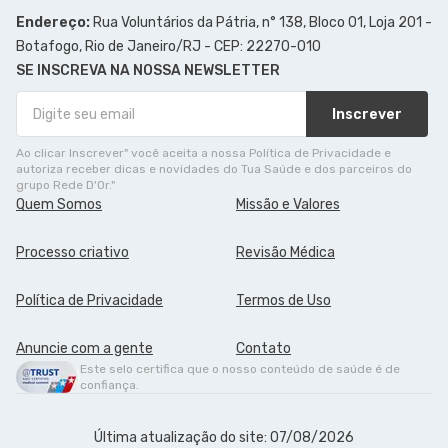
Endereço:
Rua Voluntários da Pátria, n° 138, Bloco 01, Loja 201 -
Botafogo, Rio de Janeiro/RJ - CEP: 22270-010
SE INSCREVA NA NOSSA NEWSLETTER
Inscrever
Ao clicar Inscrever" você aceita a nossa Política de Privacidade e
autoriza receber dicas e novidades do Tua Saúde e dos parceiros do
grupo Rede D'Or."
Quem Somos
Missão e Valores
Processo criativo
Revisão Médica
Política de Privacidade
Termos de Uso
Anuncie com a gente
Contato
Este selo certifica que o nosso conteúdo de saúde é de
confiança.
Última atualização do site: 07/08/2026