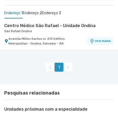
Endereço 1
Endereço 2
Endereço 3
Centro Médico São Rafael - Unidade Ondina
São Rafael Ondina
Avenida Milton Santos nr. 213 Edifício
VER MAPA
Metropolitan - Ondina, Salvador - BA
Centro Médico - Cardio Pulmonar
Centro Médico Aeroporto - Unidade Santos Dumont
Hospital Cardio Pulmonar
Hospital Aeroporto
Rua Ponciano Oliveira nr. 157 - Federacao,
Avenida Santos Dumont nr. 2028 - Centro, Lauro
VER MAPA
VER MAPA
1
Salvador - BA
de Freitas - BA
Pesquisas relacionadas
Unidades próximas com a especialidade