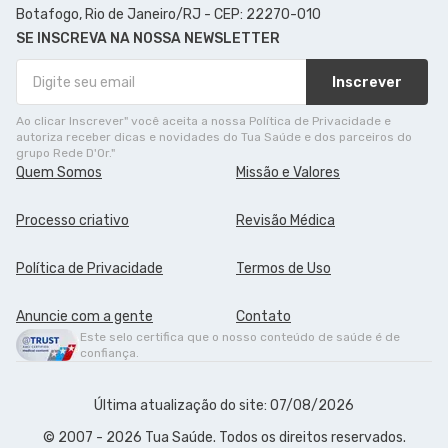
Botafogo, Rio de Janeiro/RJ - CEP: 22270-010
SE INSCREVA NA NOSSA NEWSLETTER
Inscrever
Ao clicar Inscrever" você aceita a nossa Política de Privacidade e
autoriza receber dicas e novidades do Tua Saúde e dos parceiros do
grupo Rede D'Or."
Quem Somos
Missão e Valores
Processo criativo
Revisão Médica
Política de Privacidade
Termos de Uso
Anuncie com a gente
Contato
Este selo certifica que o nosso conteúdo de saúde é de
confiança.
Última atualização do site: 07/08/2026
© 2007 - 2026 Tua Saúde. Todos os direitos reservados.