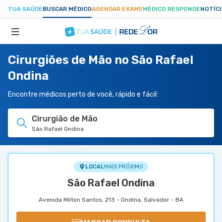
TUA SAÚDE
BUSCAR MÉDICO
AGENDAR EXAME
MÉDICO RESPONDE
NOTÍC
Cirurgiões de Mão no São Rafael
ESPECIALIDADES
Ondina
HOSPITAIS
Encontre médicos perto de você, rápido e fácil:
Cirurgião de Mão
TUASAUDE.COM
São Rafael Ondina
LOCAL
MAIS PRÓXIMO
São Rafael Ondina
Avenida Milton Santos, 213 - Ondina, Salvador - BA