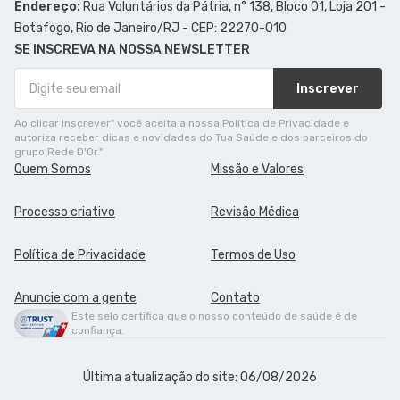
Endereço:
Rua Voluntários da Pátria, n° 138, Bloco 01, Loja 201 -
Botafogo, Rio de Janeiro/RJ - CEP: 22270-010
SE INSCREVA NA NOSSA NEWSLETTER
Inscrever
Ao clicar Inscrever" você aceita a nossa Política de Privacidade e
autoriza receber dicas e novidades do Tua Saúde e dos parceiros do
grupo Rede D'Or."
Quem Somos
Missão e Valores
Processo criativo
Revisão Médica
Política de Privacidade
Termos de Uso
Anuncie com a gente
Contato
Este selo certifica que o nosso conteúdo de saúde é de
confiança.
Última atualização do site: 06/08/2026