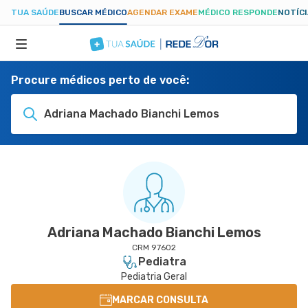
TUA SAÚDE
BUSCAR MÉDICO
AGENDAR EXAME
MÉDICO RESPONDE
NOTÍC
Procure médicos perto de você:
ESPECIALIDADES
Adriana Machado Bianchi Lemos
HOSPITAIS
TUASAUDE.COM
Adriana Machado Bianchi Lemos
CRM 97602
Pediatra
Pediatria Geral
MARCAR CONSULTA