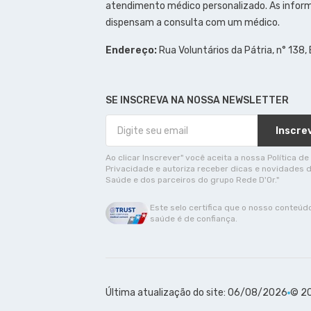
atendimento médico personalizado. As inform
dispensam a consulta com um médico.
Endereço:
Rua Voluntários da Pátria, n° 138,
SE INSCREVA NA NOSSA NEWSLETTER
Inscre
Ao clicar Inscrever" você aceita a nossa Política de
Privacidade e autoriza receber dicas e novidades 
Saúde e dos parceiros do grupo Rede D'Or."
Este selo certifica que o nosso conteúd
saúde é de confiança.
Última atualização do site: 06/08/2026
© 20