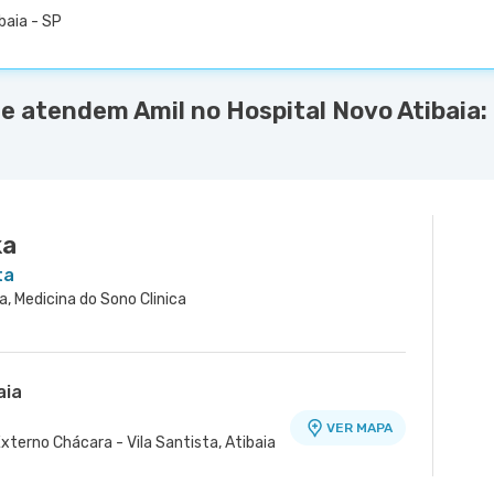
baia - SP
 atendem Amil no Hospital Novo Atibaia:
ka
ta
ca, Medicina do Sono Clinica
aia
VER MAPA
xterno Chácara - Vila Santista, Atibaia