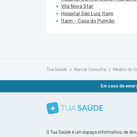
Vila Nova Star
Hospital São Luiz Itaim
Itaim - Casa do Pulmão
Tua Saúde
Marcar Consulta
Médico do S
Em caso de emerg
Conheça nosso canal
Siga a gente no Instagram
Siga a gente no Facebook
Siga a gente no Pinterest
O Tua Saúde é um espaço informativo, de div