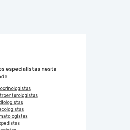
os especialistas nesta
ade
ocrinologistas
troenterologistas
diologistas
ecologistas
matologistas
opedistas