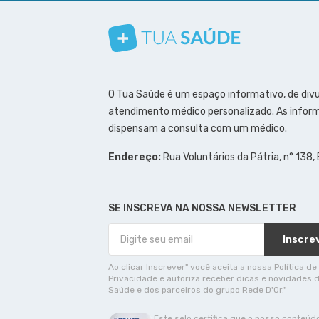
Conheça nosso canal
Siga a gente no Instagram
Siga a gente no Facebook
Siga a gente no Pinterest
O Tua Saúde é um espaço informativo, de div
atendimento médico personalizado. As inform
dispensam a consulta com um médico.
Endereço:
Rua Voluntários da Pátria, n° 138,
SE INSCREVA NA NOSSA NEWSLETTER
Inscre
Ao clicar Inscrever" você aceita a nossa Política de
Privacidade e autoriza receber dicas e novidades 
Saúde e dos parceiros do grupo Rede D'Or."
Este selo certifica que o nosso conteúd