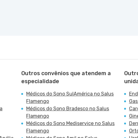
Outros convênios que atendem a
Outr
especialidade
unid
Médicos do Sono SulAmérica no Salus
End
Flamengo
Gas
na
Médicos do Sono Bradesco no Salus
Car
Flamengo
Gin
Médicos do Sono Mediservice no Salus
Der
Flamengo
Ort