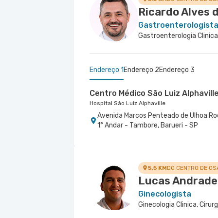
Ricardo Alves d
Gastroenterologist
Endereço 1
Endereço 2
Endereço 3
Centro Médico São Luiz Alphavill
Hospital São Luiz Alphaville
Avenida Marcos Penteado de Ulhoa Rodri
1° Andar - Tambore, Barueri - SP
Centro Médico Villa Lobos - Unid
Centro Médico Central do Tatuap
Hospital Villa Lobos
Saude
Hospital Central do Tatuapé (Aviccena)
Rua do Oratorio nr. 1369 - Mooca, Sao 
5.5 KM
DO CENTRO DE O
Avenida Alvaro Ramos nr. 896 6º Andar
Lucas Andrade 
Ginecologista