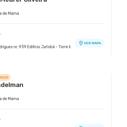
gia de Mama
e
VER MAPA
gues nr. 939 Edificio Jatobá - Torre Ii
SASCO
ndelman
gia de Mama
e