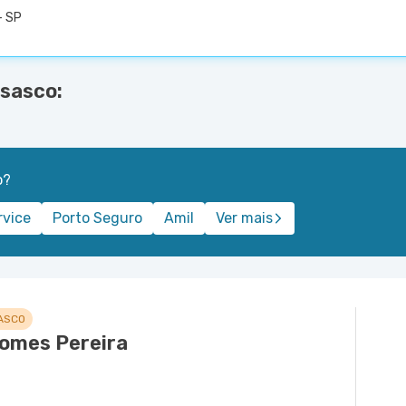
- SP
sasco:
o?
rvice
Porto Seguro
Amil
Ver mais
ASCO
Gomes Pereira