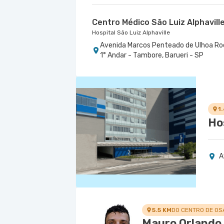
Centro Médico São Luiz Alphavill
Hospital São Luiz Alphaville
Avenida Marcos Penteado de Ulhoa Rodri
1° Andar - Tambore, Barueri - SP
1
Ho
A
5.5 KM
DO CENTRO DE O
Mauro Orlando 