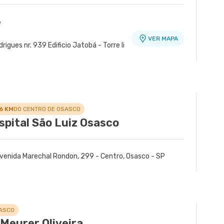
e
VER MAPA
gues nr. 939 Edificio Jatobá - Torre Ii
.6 KM
DO CENTRO DE OSASCO
spital São Luiz Osasco
venida Marechal Rondon, 299 - Centro, Osasco - SP
SASCO
Meurer Oliveira