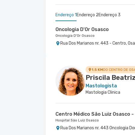
Endereço 1
Endereço 2
Endereço 3
Oncologia D'Or Osasco
Oncologia D'Or Osasco
Rua Dos Marianos nr. 443 - Centro, Os
Centro Médico São Luiz Osasco -
Centro Médico Santa Isabel - Un
Hospital São Luiz Osasco
Hospital Santa Isabel
Rua Dos Marianos nr. 443 Oncologia Do
Rua Dona Veridiana nr. 311 - Vila Buarq
1.5 KM
DO CENTRO DE OS
Priscila Beatri
Mastologista
Mastologia Clinica
Centro Médico São Luiz Osasco -
Hospital São Luiz Osasco
Rua Dos Marianos nr. 443 Oncologia Do