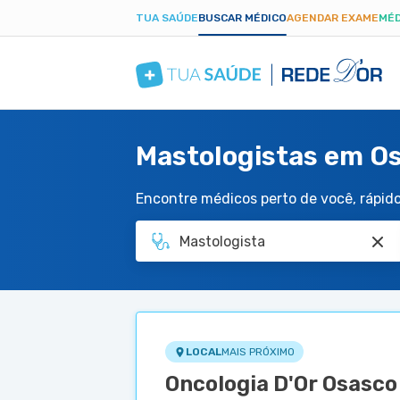
TUA SAÚDE
BUSCAR MÉDICO
AGENDAR EXAME
MÉD
Mastologistas em O
Encontre médicos perto de você, rápido 
LOCAL
MAIS PRÓXIMO
Oncologia D'Or Osasco