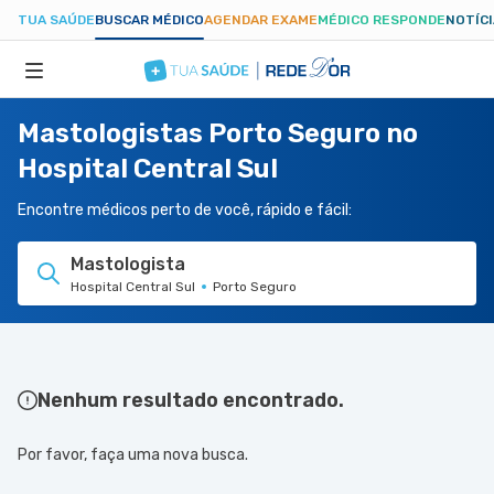
TUA SAÚDE
BUSCAR MÉDICO
AGENDAR EXAME
MÉDICO RESPONDE
NOTÍC
Mastologistas Porto Seguro no
ESPECIALIDADES
Hospital Central Sul
HOSPITAIS
Encontre médicos perto de você, rápido e fácil:
Mastologista
TUASAUDE.COM
Hospital Central Sul
Porto Seguro
Nenhum resultado encontrado.
Por favor, faça uma nova busca.