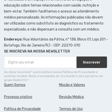
educação sobre temas relacionados com saúde, nutrição e
bem-estar. Também facilitamos o acesso ao atendimento
médico personalizado. As informações publicadas não devem
ser utilizadas como substituto ao diagnóstico ou tratamento
especializado, e não dispensam a consulta com um médico.
Endereço:
Rua Voluntários da Pátria, n° 138, Bloco 01, Loja 201 -
Botafogo, Rio de Janeiro/RJ - CEP: 22270-010
SE INSCREVA NA NOSSA NEWSLETTER
Inscrever
Ao clicar Inscrever" você aceita a nossa Política de Privacidade e
autoriza receber dicas e novidades do Tua Saúde e dos parceiros do
grupo Rede D'Or."
Quem Somos
Missão e Valores
Processo criativo
Revisão Médica
Política de Privacidade
Termos de Uso