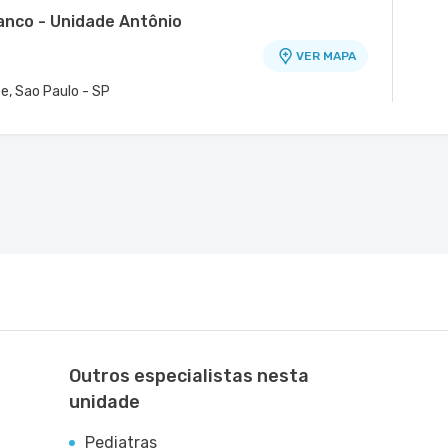
ranco - Unidade Antônio
VER MAPA
o
e, Sao Paulo - SP
de Tiradentes
 Unidade Tingoassuiba
VER MAPA
VER MAPA
dico 11° Andar - Jardim Guarulhos,
entral Leste Ii - Vila Iolanda, Sao Paulo
Outros especialistas nesta
unidade
Pediatras