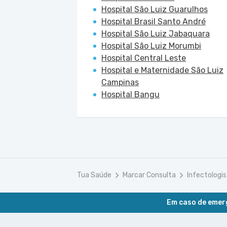
Hospital São Luiz Guarulhos
Hospital Brasil Santo André
Hospital São Luiz Jabaquara
Hospital São Luiz Morumbi
Hospital Central Leste
Hospital e Maternidade São Luiz
Campinas
Hospital Bangu
Tua Saúde
Marcar Consulta
Infectologis
Em caso de emerg