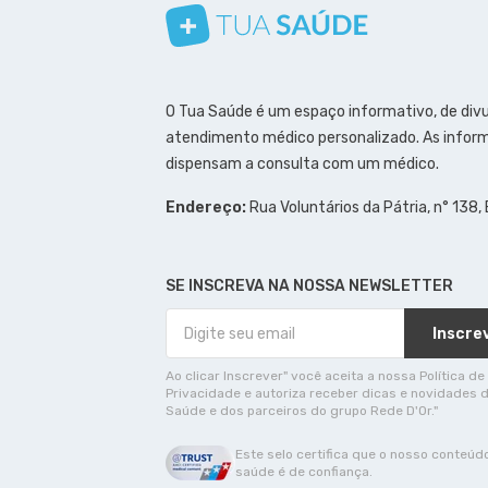
Conheça nosso canal
Siga a gente no Instagram
Siga a gente no Facebook
Siga a gente no Pinterest
O Tua Saúde é um espaço informativo, de div
atendimento médico personalizado. As inform
dispensam a consulta com um médico.
Endereço:
Rua Voluntários da Pátria, n° 138,
SE INSCREVA NA NOSSA NEWSLETTER
Inscre
Ao clicar Inscrever" você aceita a nossa Política de
Privacidade e autoriza receber dicas e novidades 
Saúde e dos parceiros do grupo Rede D'Or."
Este selo certifica que o nosso conteúd
saúde é de confiança.