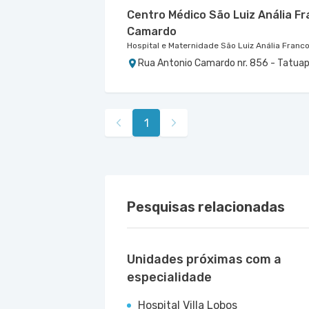
Centro Médico São Luiz Anália F
Camardo
Hospital e Maternidade São Luiz Anália Franc
Rua Antonio Camardo nr. 856 - Tatuap
Centro Médico Guarulhos - Unida
Centro Medico Central Leste Ii -
Hospital São Luiz Guarulhos
Hospital Central Leste
Avenida Tiradentes nr. 1803 Centro Mé
Rua Tingoassuiba nr. 15 Centro Médico C
1
Guarulhos - SP
- SP
Pesquisas relacionadas
Unidades próximas com a
especialidade
Hospital Villa Lobos