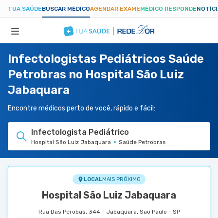
TUA SAÚDE
BUSCAR MÉDICO
AGENDAR EXAME
MÉDICO RESPONDE
NOTÍC
Infectologistas Pediátricos Saúde
ESPECIALIDADES
Petrobras no Hospital São Luiz
Jabaquara
HOSPITAIS
Encontre médicos perto de você, rápido e fácil:
TUASAUDE.COM
Infectologista Pediátrico
Hospital São Luiz Jabaquara
Saúde Petrobras
LOCAL
MAIS PRÓXIMO
Hospital São Luiz Jabaquara
Rua Das Perobas, 344 - Jabaquara, São Paulo - SP