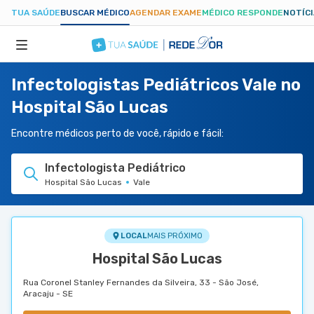
TUA SAÚDE
BUSCAR MÉDICO
AGENDAR EXAME
MÉDICO RESPONDE
NOTÍC
Infectologistas Pediátricos Vale no
ESPECIALIDADES
Hospital São Lucas
HOSPITAIS
Encontre médicos perto de você, rápido e fácil:
Infectologista Pediátrico
TUASAUDE.COM
Hospital São Lucas
Vale
LOCAL
MAIS PRÓXIMO
Hospital São Lucas
Rua Coronel Stanley Fernandes da Silveira, 33 - São José,
Aracaju - SE