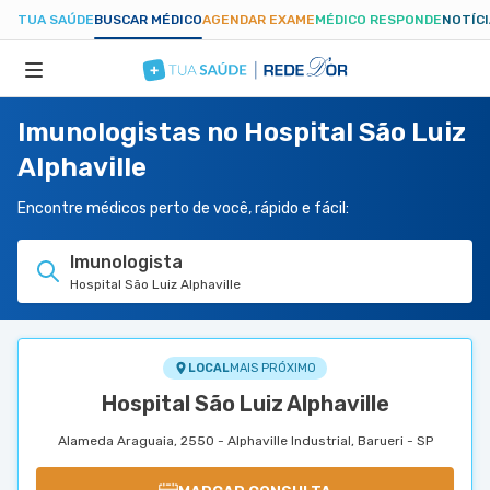
TUA SAÚDE
BUSCAR MÉDICO
AGENDAR EXAME
MÉDICO RESPONDE
NOTÍC
Imunologistas no Hospital São Luiz
ESPECIALIDADES
Alphaville
HOSPITAIS
Encontre médicos perto de você, rápido e fácil:
Imunologista
TUASAUDE.COM
Hospital São Luiz Alphaville
LOCAL
MAIS PRÓXIMO
Hospital São Luiz Alphaville
Alameda Araguaia, 2550 - Alphaville Industrial, Barueri - SP