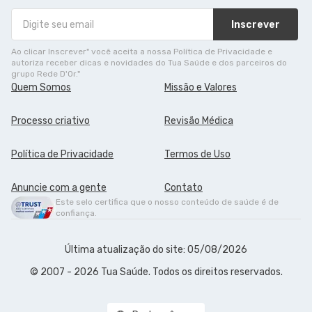
Inscrever
Ao clicar Inscrever" você aceita a nossa Política de Privacidade e
autoriza receber dicas e novidades do Tua Saúde e dos parceiros do
grupo Rede D'Or."
Quem Somos
Missão e Valores
Processo criativo
Revisão Médica
Política de Privacidade
Termos de Uso
Anuncie com a gente
Contato
Este selo certifica que o nosso conteúdo de saúde é de
confiança.
Última atualização do site: 05/08/2026
© 2007 - 2026 Tua Saúde. Todos os direitos reservados.