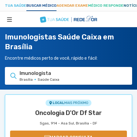
TUA SAÚDE
BUSCAR MÉDICO
AGENDAR EXAME
MÉDICO RESPONDE
NOTÍC
Imunologistas Saúde Caixa em
ESPECIALIDADES
Brasília
HOSPITAIS
Encontre médicos perto de você, rápido e fácil:
Imunologista
TUASAUDE.COM
Brasília
Saúde Caixa
LOCAL
MAIS PRÓXIMO
Oncologia D'Or Df Star
Sgas, 914 - Asa Sul, Brasília - DF