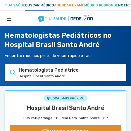
TUA SAÚDE
BUSCAR MÉDICO
AGENDAR EXAME
MÉDICO RESPONDE
NOTÍC
Hematologistas Pediátricos no
ESPECIALIDADES
Hospital Brasil Santo André
HOSPITAIS
Encontre médicos perto de você, rápido e fácil:
Hematologista Pediátrico
TUASAUDE.COM
Hospital Brasil Santo André
LOCAL
MAIS PRÓXIMO
Hospital Brasil Santo André
Rua Votuporanga, 111 - Vila Dora, Santo André - SP