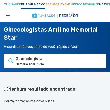
TUA SAÚDE
BUSCAR MÉDICO
AGENDAR EXAME
MÉDICO RESPONDE
NOTÍC
Ginecologistas Amil no Memorial
ESPECIALIDADES
Star
HOSPITAIS
Encontre médicos perto de você, rápido e fácil:
Ginecologista
TUASAUDE.COM
Memorial Star
Amil
Nenhum resultado encontrado.
Por favor, faça uma nova busca.