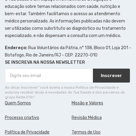
educação sobre temas relacionados com saúde, nutrição e
bem-estar. Também facilitamos o acesso ao atendimento
médico personalizado. As informações publicadas não devem
ser utilizadas como substituto ao diagnóstico ou tratamento
especializado, e não dispensam a consulta com um médico.
Endereço:
Rua Voluntários da Pátria, n° 138, Bloco 01, Loja 201 -
Botafogo, Rio de Janeiro/RJ - CEP: 22270-010
SE INSCREVA NA NOSSA NEWSLETTER
Inscrever
Ao clicar Inscrever" você aceita a nossa Política de Privacidade e
autoriza receber dicas e novidades do Tua Saúde e dos parceiros do
grupo Rede D'Or."
Quem Somos
Missão e Valores
Processo criativo
Revisão Médica
Política de Privacidade
Termos de Uso