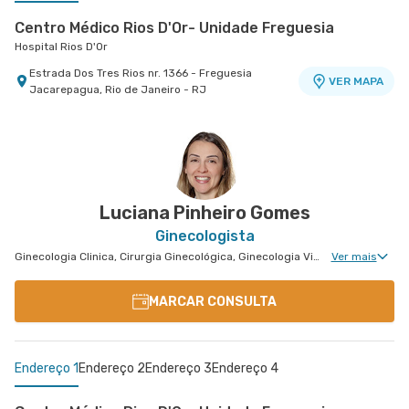
Centro Médico Rios D'Or- Unidade Freguesia
Hospital Rios D'Or
Estrada Dos Tres Rios nr. 1366 - Freguesia
VER MAPA
Jacarepagua, Rio de Janeiro - RJ
Salus Barra
Salus Barra
Avenida Das Americas nr. 4666 3° Andar Centro
Médico 1 - Salas 302 A2 - Barra da Tijuca, Rio de
VER MAPA
Janeiro - RJ
Luciana Pinheiro Gomes
Ginecologista
Ginecologia Clinica, Cirurgia Ginecológica, Ginecologia Videohisteroscopia
Ver mais
MARCAR CONSULTA
Endereço 1
Endereço 2
Endereço 3
Endereço 4