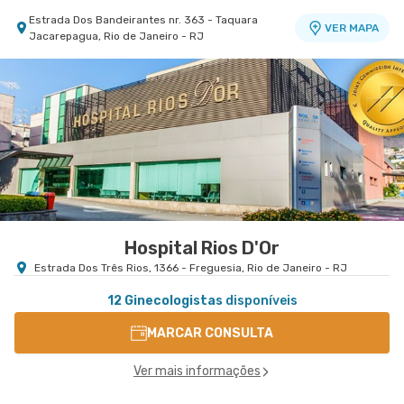
Estrada Dos Bandeirantes nr. 363 - Taquara
VER MAPA
Jacarepagua, Rio de Janeiro - RJ
Centro Médico Real D'Or
Hospital Bangu
Rua do Capelao nr. 137 - Padre Miguel, Rio de
VER MAPA
Janeiro - RJ
Hospital Rios D'Or
Estrada Dos Três Rios, 1366 - Freguesia, Rio de Janeiro - RJ
12 Ginecologistas
disponíveis
MARCAR CONSULTA
Ver mais informações