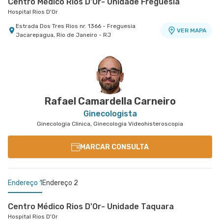
Centro Médico Rios D'Or- Unidade Freguesia
Hospital Rios D'Or
Estrada Dos Tres Rios nr. 1366 - Freguesia
VER MAPA
Jacarepagua, Rio de Janeiro - RJ
Salus Barra
Copa D'Or - Centro Médico Galeria Menescal
Centro Médico Glória D'Or- Unidade Glória
Salus Barra
Hospital Copa D'Or
Hospital Glória D'Or
Avenida Das Americas nr. 4666 3° Andar Centro
Avenida Nossa Senhora de Copacabana nr. 664
Rua da Gloria nr. 122 5° Andar - Gloria, Rio de
VER MAPA
Médico 1 - Salas 302 A2 - Barra da Tijuca, Rio de
Sala 310 Portaria 6 - Copacabana, Rio de Janeiro
Janeiro - RJ
VER MAPA
VER MAPA
Janeiro - RJ
- RJ
Rafael Camardella Carneiro
Ginecologista
Ginecologia Clinica, Ginecologia Videohisteroscopia
MARCAR CONSULTA
Endereço 1
Endereço 2
Centro Médico Rios D'Or- Unidade Taquara
Hospital Rios D'Or