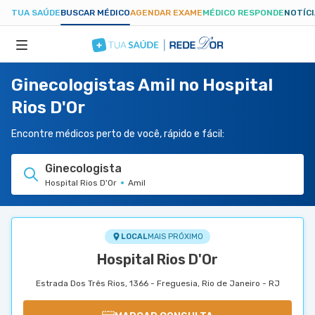
TUA SAÚDE
BUSCAR MÉDICO
AGENDAR EXAME
MÉDICO RESPONDE
NOTÍC
Ginecologistas Amil no Hospital
ESPECIALIDADES
Rios D'Or
HOSPITAIS
Encontre médicos perto de você, rápido e fácil:
Ginecologista
TUASAUDE.COM
Hospital Rios D'Or
Amil
LOCAL
MAIS PRÓXIMO
Hospital Rios D'Or
Estrada Dos Três Rios, 1366 - Freguesia, Rio de Janeiro - RJ