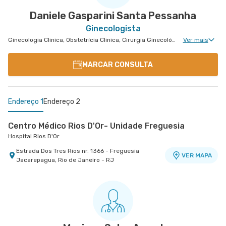
Daniele Gasparini Santa Pessanha
Ginecologista
Ginecologia Clinica, Obstetrícia Clinica, Cirurgia Ginecológica, Miomatose Uterina(Miomas), Ginecologia Videohisteroscopia
Ver mais
MARCAR CONSULTA
Endereço 1
Endereço 2
Centro Médico Rios D'Or- Unidade Freguesia
Hospital Rios D'Or
Estrada Dos Tres Rios nr. 1366 - Freguesia
VER MAPA
Jacarepagua, Rio de Janeiro - RJ
Centro Quinta D'Or - Unidade Quinta Park
Hospital Quinta D'Or
Rua Almirante Baltazar nr. 333 8° Andar - Sao
VER MAPA
Cristovao, Rio de Janeiro - RJ