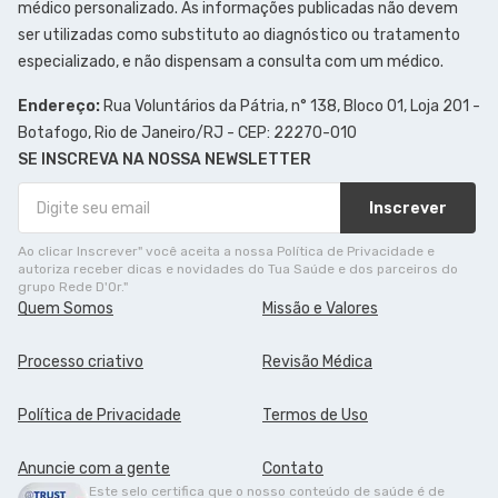
médico personalizado. As informações publicadas não devem
ser utilizadas como substituto ao diagnóstico ou tratamento
especializado, e não dispensam a consulta com um médico.
Endereço:
Rua Voluntários da Pátria, n° 138, Bloco 01, Loja 201 -
Botafogo, Rio de Janeiro/RJ - CEP: 22270-010
SE INSCREVA NA NOSSA NEWSLETTER
Inscrever
Ao clicar Inscrever" você aceita a nossa Política de Privacidade e
autoriza receber dicas e novidades do Tua Saúde e dos parceiros do
grupo Rede D'Or."
Quem Somos
Missão e Valores
Processo criativo
Revisão Médica
Política de Privacidade
Termos de Uso
Anuncie com a gente
Contato
Este selo certifica que o nosso conteúdo de saúde é de