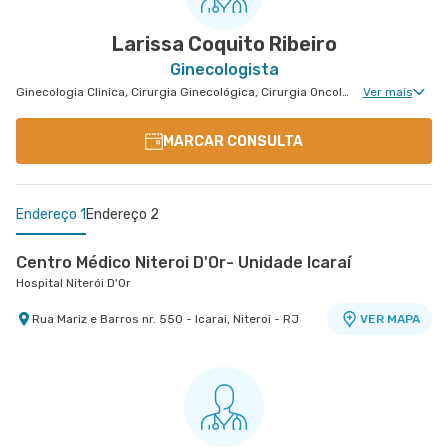
Larissa Coquito Ribeiro
Ginecologista
Ginecologia Clinica, Cirurgia Ginecológica, Cirurgia Oncológica Ginecológica
Ver mais
MARCAR CONSULTA
Endereço 1
Endereço 2
Centro Médico Niteroi D'Or- Unidade Icaraí
Hospital Niterói D'Or
Rua Mariz e Barros nr. 550 - Icarai, Niteroi - RJ
VER MAPA
Centro Médico Glória D'Or- Unidade Glória
Hospital Glória D'Or
Rua da Gloria nr. 122 5° Andar - Gloria, Rio de
VER MAPA
Janeiro - RJ