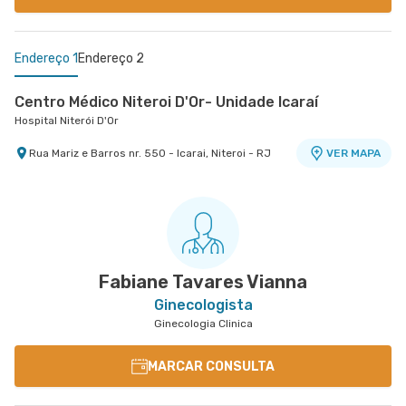
Endereço 1
Endereço 2
Centro Médico Niteroi D'Or- Unidade Icaraí
Hospital Niterói D'Or
Rua Mariz e Barros nr. 550 - Icarai, Niteroi - RJ
VER MAPA
Centro Medico Norte D'Or- Unidade Cascadura
Hospital Norte D'Or
Rua Carolina Machado nr. 38 - Cascadura, Rio de
VER MAPA
Janeiro - RJ
Fabiane Tavares Vianna
Ginecologista
Ginecologia Clinica
MARCAR CONSULTA