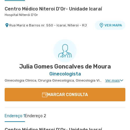
Centro Médico Niteroi D'Or- Unidade Icaraí
Hospital Niterói D'Or
Rua Mariz e Barros nr. 550 - Icarai, Niteroi - RJ
VER MAPA
Centro Médico Copa D'Or- Unidade Salus Flamengo
Copa D'Or - Centro Médico Cassino Atlântico
Salus Flamengo
Hospital Copa D'Or
Rua Dois de Dezembro nr. 38 11º Andar -
Avenida Atlantica nr. 4240 2° Andar Sala 230 -
VER MAPA
VER MAPA
Flamengo, Rio de Janeiro - RJ
Copacabana, Rio de Janeiro - RJ
Julia Gomes Goncalves de Moura
Ginecologista
Ginecologia Clinica, Cirurgia Ginecológica, Ginecologia Videohisteroscopia
Ver mais
MARCAR CONSULTA
Endereço 1
Endereço 2
Centro Médico Niteroi D'Or- Unidade Icaraí