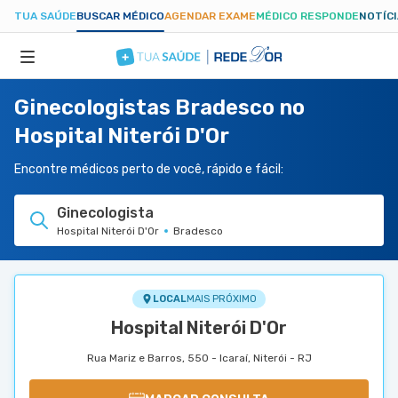
TUA SAÚDE
BUSCAR MÉDICO
AGENDAR EXAME
MÉDICO RESPONDE
NOTÍC
Ginecologistas Bradesco no
ESPECIALIDADES
Hospital Niterói D'Or
HOSPITAIS
Encontre médicos perto de você, rápido e fácil:
Ginecologista
TUASAUDE.COM
Hospital Niterói D'Or
Bradesco
LOCAL
MAIS PRÓXIMO
Hospital Niterói D'Or
Rua Mariz e Barros, 550 - Icaraí, Niterói - RJ