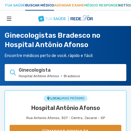
TUA SAÚDE
BUSCAR MÉDICO
AGENDAR EXAME
MÉDICO RESPONDE
NOTÍC
Ginecologistas Bradesco no
ESPECIALIDADES
Hospital Antônio Afonso
HOSPITAIS
Encontre médicos perto de você, rápido e fácil:
Ginecologista
TUASAUDE.COM
Hospital Antônio Afonso
Bradesco
LOCAL
MAIS PRÓXIMO
Hospital Antônio Afonso
Rua Antonio Afonso, 307 - Centro, Jacarei - SP