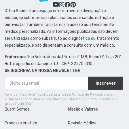
O Tua Saúde é um espaço informativo, de divulgação e
educação sobre temas relacionados com saúde, nutrição e
bem-estar. Também facilitamos o acesso ao atendimento
médico personalizado. As informações publicadas não devem
ser utilizadas como substituto ao diagnóstico ou tratamento
especializado, e não dispensam a consulta com um médico.
Endereço:
Rua Voluntários da Pátria, n° 138, Bloco 01, Loja 201 -
Botafogo, Rio de Janeiro/RJ - CEP: 22270-010
SE INSCREVA NA NOSSA NEWSLETTER
Inscrever
Ao clicar Inscrever" você aceita a nossa Política de Privacidade e
autoriza receber dicas e novidades do Tua Saúde e dos parceiros do
grupo Rede D'Or."
Quem Somos
Missão e Valores
Processo criativo
Revisão Médica