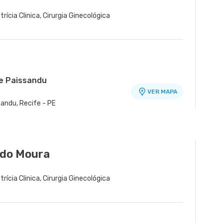
trícia Clinica, Cirurgia Ginecológica
de Paissandu
VER MAPA
sandu, Recife - PE
teo Olinda
VER MAPA
iz de Araujo nr. 255 - Casa Caiada,
edo Moura
trícia Clinica, Cirurgia Ginecológica