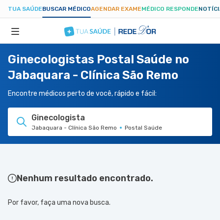
TUA SAÚDE
BUSCAR MÉDICO
AGENDAR EXAME
MÉDICO RESPONDE
NOTÍC
Ginecologistas Postal Saúde no
ESPECIALIDADES
Jabaquara - Clínica São Remo
HOSPITAIS
Encontre médicos perto de você, rápido e fácil:
Ginecologista
TUASAUDE.COM
Jabaquara - Clínica São Remo
Postal Saúde
Nenhum resultado encontrado.
Por favor, faça uma nova busca.