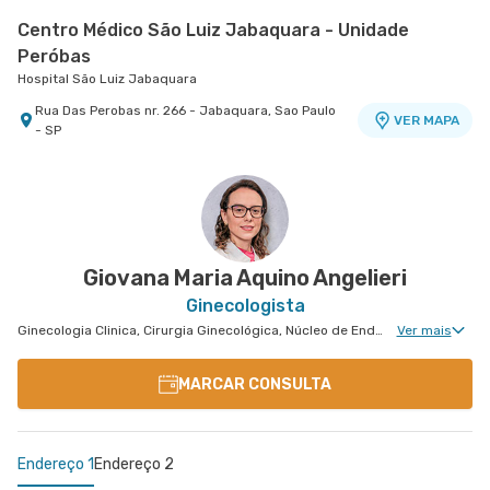
Centro Médico São Luiz Jabaquara - Unidade
Peróbas
Hospital São Luiz Jabaquara
Rua Das Perobas nr. 266 - Jabaquara, Sao Paulo
VER MAPA
- SP
Policlínica Taboão da Serra
Policlínica Taboão
Rua Cezario Dau nr. 156 - Jardim Maria Rosa,
VER MAPA
Taboao da Serra - SP
Giovana Maria Aquino Angelieri
Ginecologista
Ginecologia Clinica, Cirurgia Ginecológica, Núcleo de Endometriose, Cirurgia Oncológica Ginecológica, Cirurgia Robótica Ginecológica, Ginecologia Oncológica, Ginecologia Videohisteroscopia
Ver mais
MARCAR CONSULTA
Endereço 1
Endereço 2