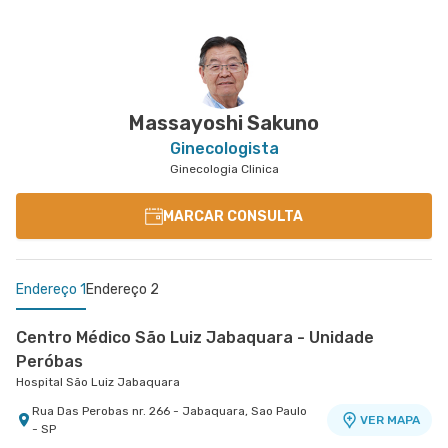
Centro Médico São Remo
Jabaquara - Clínica São Remo
Avenida Joao Barreto de Menezes nr. 677 - Vila
VER MAPA
Santa Catarina, Sao Paulo - SP
Massayoshi Sakuno
Ginecologista
Ginecologia Clinica
MARCAR CONSULTA
Endereço 1
Endereço 2
Centro Médico São Luiz Jabaquara - Unidade
Peróbas
Hospital São Luiz Jabaquara
Rua Das Perobas nr. 266 - Jabaquara, Sao Paulo
VER MAPA
- SP