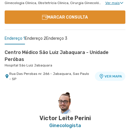
Ginecologia Clinica, Obstetrícia Clinica, Cirurgia Ginecológica, Núcleo de Endometriose, Gravidez de Alto Risco
Ver mais
MARCAR CONSULTA
Endereço 1
Endereço 2
Endereço 3
Centro Médico São Luiz Jabaquara - Unidade
Peróbas
Hospital São Luiz Jabaquara
Rua Das Perobas nr. 266 - Jabaquara, Sao Paulo
VER MAPA
- SP
Centro Médico Morumbi Ii
Policlínica Taboão da Serra
Hospital São Luiz Morumbi
Policlínica Taboão
Rua Engenheiro Oscar Americano nr. 1070 -
Rua Cezario Dau nr. 156 - Jardim Maria Rosa,
VER MAPA
VER MAPA
Cidade Jardim, Sao Paulo - SP
Taboao da Serra - SP
Victor Leite Perini
Ginecologista