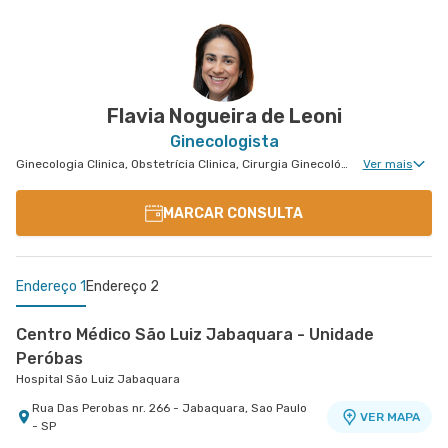
Centro Médico São Remo
Jabaquara - Clínica São Remo
Avenida Joao Barreto de Menezes nr. 677 - Vila
VER MAPA
Santa Catarina, Sao Paulo - SP
Flavia Nogueira de Leoni
Ginecologista
Ginecologia Clinica, Obstetrícia Clinica, Cirurgia Ginecológica, Núcleo de Endometriose
Ver mais
MARCAR CONSULTA
Endereço 1
Endereço 2
Centro Médico São Luiz Jabaquara - Unidade
Peróbas
Hospital São Luiz Jabaquara
Rua Das Perobas nr. 266 - Jabaquara, Sao Paulo
VER MAPA
- SP
Centro Médico Morumbi Ii