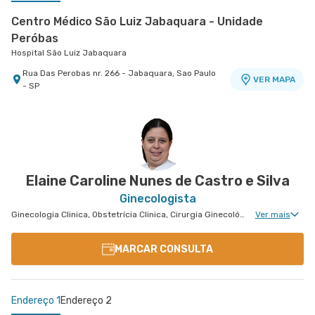
Centro Médico São Luiz Jabaquara - Unidade
Peróbas
Hospital São Luiz Jabaquara
Rua Das Perobas nr. 266 - Jabaquara, Sao Paulo
VER MAPA
- SP
Centro Médico São Luiz Itaim - Unidade Healthplace
Hospital São Luiz Itaim
Rua Doutor Alceu de Campos Rodrigues nr. 229
Conj. 807 8º Andar - Vila Nova Conceicao, Sao
VER MAPA
Paulo - SP
Elaine Caroline Nunes de Castro e Silva
Ginecologista
Ginecologia Clinica, Obstetrícia Clinica, Cirurgia Ginecológica, Gravidez de Alto Risco
Ver mais
MARCAR CONSULTA
Endereço 1
Endereço 2