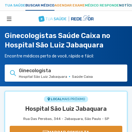
TUA SAÚDE
BUSCAR MÉDICO
AGENDAR EXAME
MÉDICO RESPONDE
NOTÍC
Ginecologistas Saúde Caixa no
ESPECIALIDADES
Hospital São Luiz Jabaquara
HOSPITAIS
Encontre médicos perto de você, rápido e fácil:
Ginecologista
TUASAUDE.COM
Hospital São Luiz Jabaquara
Saúde Caixa
LOCAL
MAIS PRÓXIMO
Hospital São Luiz Jabaquara
Rua Das Perobas, 344 - Jabaquara, São Paulo - SP