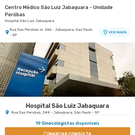
Centro Médico São Luiz Jabaquara - Unidade
Peróbas
Hospital São Luiz Jabaquara
Rua Das Perobas nr. 266 - Jabaquara, Sao Paulo
VER MAPA
- SP
Centro Médico Santa Isabel - Unidade Dona
Veridiana
Hospital Santa Isabel
Rua Dona Veridiana nr. 311 - Vila Buarque, Sao
VER MAPA
Paulo - SP
Hospital São Luiz Jabaquara
Rua Das Perobas, 344 - Jabaquara, São Paulo - SP
19 Ginecologistas
disponíveis
MARCAR CONSULTA