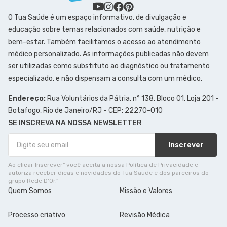
O Tua Saúde é um espaço informativo, de divulgação e
educação sobre temas relacionados com saúde, nutrição e
bem-estar. Também facilitamos o acesso ao atendimento
médico personalizado. As informações publicadas não devem
ser utilizadas como substituto ao diagnóstico ou tratamento
especializado, e não dispensam a consulta com um médico.
Endereço:
Rua Voluntários da Pátria, n° 138, Bloco 01, Loja 201 -
Botafogo, Rio de Janeiro/RJ - CEP: 22270-010
SE INSCREVA NA NOSSA NEWSLETTER
Inscrever
Ao clicar Inscrever" você aceita a nossa Política de Privacidade e
autoriza receber dicas e novidades do Tua Saúde e dos parceiros do
grupo Rede D'Or."
Quem Somos
Missão e Valores
Processo criativo
Revisão Médica