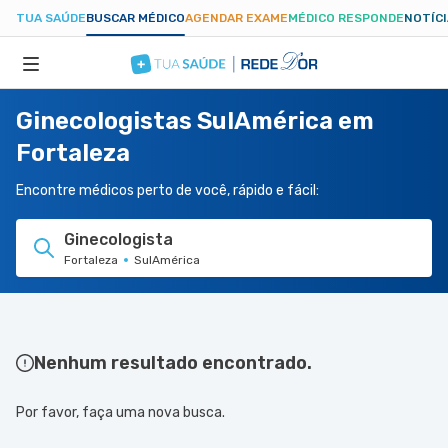
TUA SAÚDE
BUSCAR MÉDICO
AGENDAR EXAME
MÉDICO RESPONDE
NOTÍC
Ginecologistas SulAmérica em
ESPECIALIDADES
Fortaleza
HOSPITAIS
Encontre médicos perto de você, rápido e fácil:
Ginecologista
TUASAUDE.COM
Fortaleza
SulAmérica
Nenhum resultado encontrado.
Por favor, faça uma nova busca.