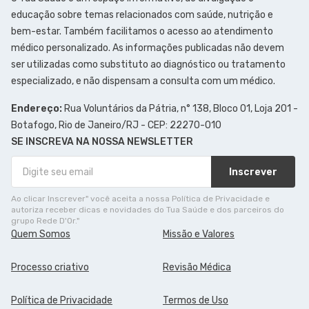
educação sobre temas relacionados com saúde, nutrição e
bem-estar. Também facilitamos o acesso ao atendimento
médico personalizado. As informações publicadas não devem
ser utilizadas como substituto ao diagnóstico ou tratamento
especializado, e não dispensam a consulta com um médico.
Endereço:
Rua Voluntários da Pátria, n° 138, Bloco 01, Loja 201 -
Botafogo, Rio de Janeiro/RJ - CEP: 22270-010
SE INSCREVA NA NOSSA NEWSLETTER
Inscrever
Ao clicar Inscrever" você aceita a nossa Política de Privacidade e
autoriza receber dicas e novidades do Tua Saúde e dos parceiros do
grupo Rede D'Or."
Quem Somos
Missão e Valores
Processo criativo
Revisão Médica
Política de Privacidade
Termos de Uso