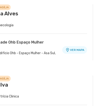
ASÍLIA
a Alves
inecologia
dade Ohb Espaço Mulher
VER MAPA
difício Ohb - Espaço Mulher - Asa Sul,
ASÍLIA
ilva
trícia Clinica