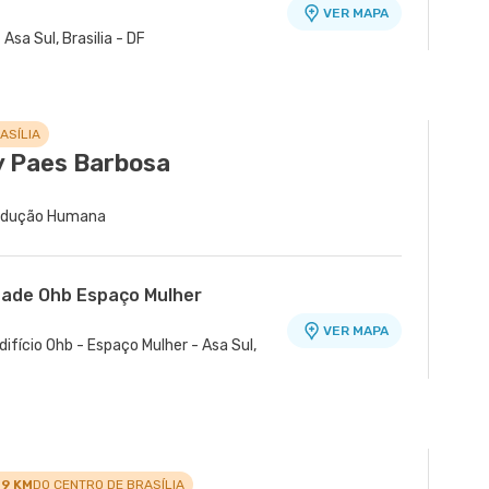
VER MAPA
Asa Sul, Brasilia - DF
ASÍLIA
y Paes Barbosa
produção Humana
dade Ohb Espaço Mulher
VER MAPA
difício Ohb - Espaço Mulher - Asa Sul,
.9 KM
DO CENTRO DE BRASÍLIA