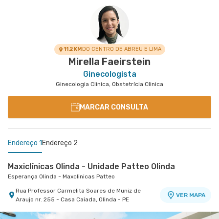
São Marcos - Maxclinicas
Rua Pacifico Dos Santos nr. 103 - Paissandu,
VER MAPA
Recife - PE
11.2 KM
DO CENTRO DE ABREU E LIMA
Mirella Faeirstein
Ginecologista
Ginecologia Clinica, Obstetrícia Clinica
MARCAR CONSULTA
Endereço 1
Endereço 2
Maxiclínicas Olinda - Unidade Patteo Olinda
Esperança Olinda - Maxclinicas Patteo
Rua Professor Carmelita Soares de Muniz de
VER MAPA
Araujo nr. 255 - Casa Caiada, Olinda - PE
Maxiclínicas São Marcos - Unidade Paissandu