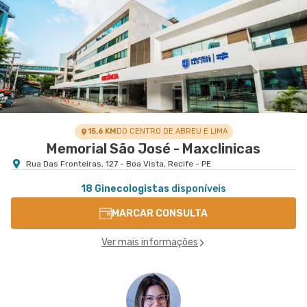
São Marcos - Maxclinicas
Rua Pacifico Dos Santos nr. 103 - Paissandu,
VER MAPA
Recife - PE
15.6 KM
DO CENTRO DE ABREU E LIMA
Memorial São José - Maxclinicas
Rua Das Fronteiras, 127 - Boa Vista, Recife - PE
18 Ginecologistas
disponíveis
MARCAR CONSULTA
Ver mais informações