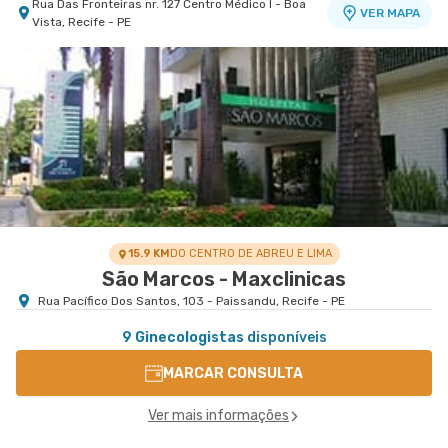
Rua Das Fronteiras nr. 127 Centro Médico I - Boa
VER MAPA
Vista, Recife - PE
15.9 KM
DO CENTRO DE ABREU E LIMA
São Marcos - Maxclinicas
Rua Pacífico Dos Santos, 103 - Paissandu, Recife - PE
9 Ginecologistas
disponíveis
MARCAR CONSULTA
Ver mais informações