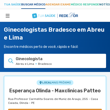
TUA SAÚDE
BUSCAR MÉDICO
AGENDAR EXAME
MÉDICO RESPONDE
NOTÍC
Ginecologistas Bradesco em Abreu
ESPECIALIDADES
e Lima
HOSPITAIS
Encontre médicos perto de você, rápido e fácil:
Ginecologista
TUASAUDE.COM
Abreu e Lima
Bradesco
LOCAL
MAIS PRÓXIMO
Esperança Olinda - Maxclinicas Patteo
Rua Professor Carmelita Soares de Muniz de Araujo, 255 - Casa
Caiada, Olinda - PE