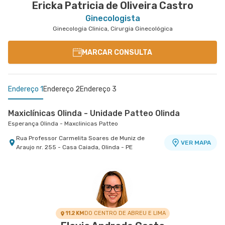
Ericka Patricia de Oliveira Castro
Ginecologista
Ginecologia Clinica, Cirurgia Ginecológica
MARCAR CONSULTA
Endereço 1
Endereço 2
Endereço 3
Maxiclínicas Olinda - Unidade Patteo Olinda
Esperança Olinda - Maxclinicas Patteo
Rua Professor Carmelita Soares de Muniz de
VER MAPA
Araujo nr. 255 - Casa Caiada, Olinda - PE
Maxiclínicas São Marcos - Unidade Paissandu
Esperança Recife - Maxclinicas Charles Darwin
São Marcos - Maxclinicas
Esperança Recife - Maxclínicas Charles Darwin
Rua Pacifico Dos Santos nr. 103 - Paissandu,
Rua Senador Jose Henrique nr. 231 31° Andar -
VER MAPA
VER MAPA
Recife - PE
Ilha do Leite, Recife - PE
11.2 KM
DO CENTRO DE ABREU E LIMA