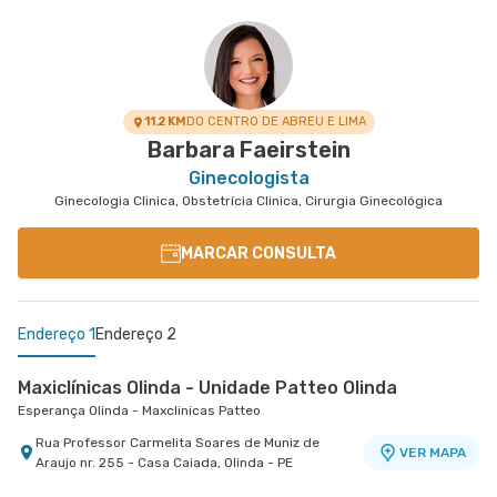
São Marcos - Maxclinicas
Rua Pacifico Dos Santos nr. 103 - Paissandu,
VER MAPA
Recife - PE
11.2 KM
DO CENTRO DE ABREU E LIMA
Barbara Faeirstein
Ginecologista
Ginecologia Clinica, Obstetrícia Clinica, Cirurgia Ginecológica
MARCAR CONSULTA
Endereço 1
Endereço 2
Maxiclínicas Olinda - Unidade Patteo Olinda
Esperança Olinda - Maxclinicas Patteo
Rua Professor Carmelita Soares de Muniz de
VER MAPA
Araujo nr. 255 - Casa Caiada, Olinda - PE
Maxiclínicas São Marcos - Unidade Paissandu