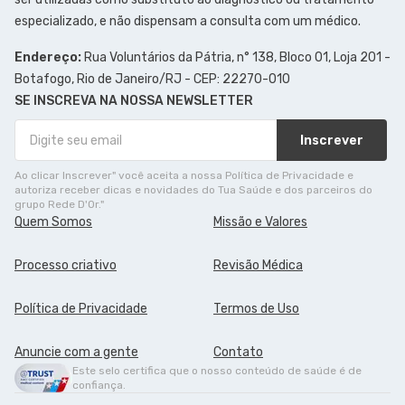
especializado, e não dispensam a consulta com um médico.
Endereço:
Rua Voluntários da Pátria, n° 138, Bloco 01, Loja 201 -
Botafogo, Rio de Janeiro/RJ - CEP: 22270-010
SE INSCREVA NA NOSSA NEWSLETTER
Inscrever
Ao clicar Inscrever" você aceita a nossa Política de Privacidade e
autoriza receber dicas e novidades do Tua Saúde e dos parceiros do
grupo Rede D'Or."
Quem Somos
Missão e Valores
Processo criativo
Revisão Médica
Política de Privacidade
Termos de Uso
Anuncie com a gente
Contato
Este selo certifica que o nosso conteúdo de saúde é de
confiança.