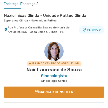
Endereço 1
Endereço 2
Maxiclínicas Olinda - Unidade Patteo Olinda
Esperança Olinda - Maxclinicas Patteo
Rua Professor Carmelita Soares de Muniz de
VER MAPA
Araujo nr. 255 - Casa Caiada, Olinda - PE
Maxiclínicas Memorial São José - Unidade Fronteiras
Memorial São José - Maxclinicas
Rua Das Fronteiras nr. 127 Centro Médico I - Boa
VER MAPA
Vista, Recife - PE
11.2 KM
DO CENTRO DE ABREU E LIMA
Nair Laureano de Souza
Ginecologista
Ginecologia Clinica
MARCAR CONSULTA