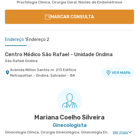
Proctologia Clinica, Cirurgia Geral, Núcleo de Endometriose
MARCAR CONSULTA
Endereço 1
Endereço 2
Centro Médico São Rafael - Unidade Ondina
São Rafael Ondina
Avenida Milton Santos nr. 213 Edifício
VER MAPA
Metropolitan - Ondina, Salvador - BA
Centro Médico São Rafael - Unidade São Marcos
Hospital São Rafael
Rua Sao Rafael nr. 2152 - Sao Marcos, Salvador -
VER MAPA
BA
Mariana Coelho Silveira
Ginecologista
Ginecologia Clinica, Cirurgia Ginecológica, Ginecologia Endócrina, Núcleo de Endometriose, Ginecologia Videohisteroscopia
Ver mais