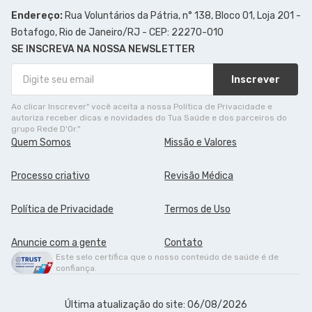
Endereço:
Rua Voluntários da Pátria, n° 138, Bloco 01, Loja 201 -
Botafogo, Rio de Janeiro/RJ - CEP: 22270-010
SE INSCREVA NA NOSSA NEWSLETTER
Inscrever
Ao clicar Inscrever" você aceita a nossa Política de Privacidade e
autoriza receber dicas e novidades do Tua Saúde e dos parceiros do
grupo Rede D'Or."
Quem Somos
Missão e Valores
Processo criativo
Revisão Médica
Política de Privacidade
Termos de Uso
Anuncie com a gente
Contato
Este selo certifica que o nosso conteúdo de saúde é de
confiança.
Última atualização do site: 06/08/2026