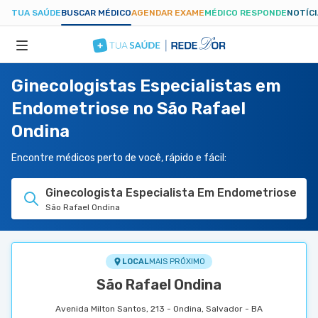
TUA SAÚDE
BUSCAR MÉDICO
AGENDAR EXAME
MÉDICO RESPONDE
NOTÍC
Ginecologistas Especialistas em
ESPECIALIDADES
Endometriose no São Rafael
Ondina
HOSPITAIS
Encontre médicos perto de você, rápido e fácil:
TUASAUDE.COM
Ginecologista Especialista Em Endometriose
São Rafael Ondina
LOCAL
MAIS PRÓXIMO
São Rafael Ondina
Avenida Milton Santos, 213 - Ondina, Salvador - BA