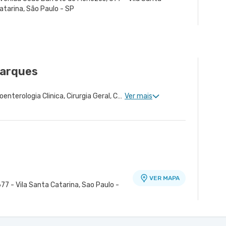
atarina, São Paulo - SP
arques
Proctologia Clinica, Gastroenterologia Clinica, Cirurgia Geral, Cirurgia Bariátrica, Cirurgia do Aparelho Digestivo
Ver mais
VER MAPA
77 - Vila Santa Catarina, Sao Paulo -
nidade Healthplace
 - Unidade Oscar Americano
VER MAPA
VER MAPA