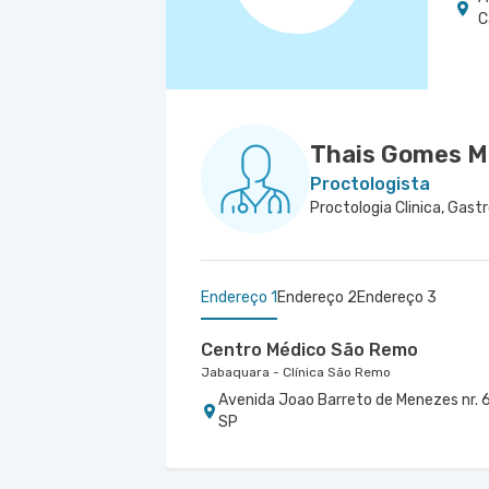
C
Thais Gomes M
Proctologista
Endereço 1
Endereço 2
Endereço 3
Centro Médico São Remo
Jabaquara - Clínica São Remo
Avenida Joao Barreto de Menezes nr. 6
SP
Centro Médico São Luiz Itaim - U
Centro Médico São Luiz Morumbi
Hospital São Luiz Itaim
Hospital São Luiz Morumbi