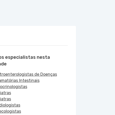
os especialistas nesta
ade
troenterologistas de Doenças
amatórias Intestinais
ocrinologistas
iatras
iatras
diologistas
ecologistas