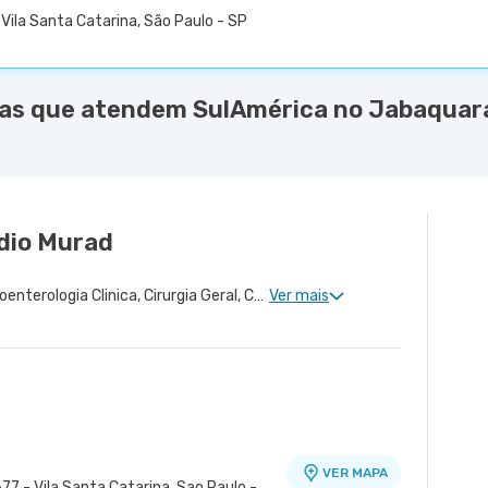
Vila Santa Catarina, São Paulo - SP
as que atendem SulAmérica no Jabaquara 
dio Murad
Proctologia Clinica, Gastroenterologia Clinica, Cirurgia Geral, Cirurgia do Aparelho Digestivo, Doenças Inflamatórias Intestinais, Cirurgia Oncológica do Aparelho Digestivo
Ver mais
VER MAPA
77 - Vila Santa Catarina, Sao Paulo -