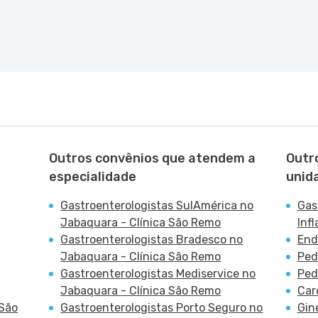
nr. 229 Conj. 807 8º Andar - Vila Nova
10 - Morumbi, Sao Paulo - SP
Outros convênios que atendem a
Outr
especialidade
unid
Gastroenterologistas SulAmérica no
Gas
Jabaquara - Clínica São Remo
Infl
Gastroenterologistas Bradesco no
End
Jabaquara - Clínica São Remo
Ped
Gastroenterologistas Mediservice no
Ped
Jabaquara - Clínica São Remo
Car
 São
Gastroenterologistas Porto Seguro no
Gin