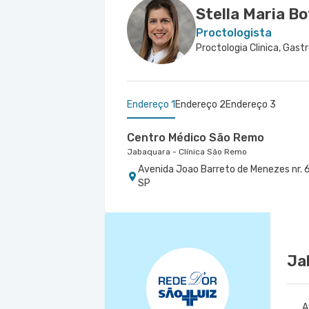
Stella Maria Bo
Proctologista
Endereço 1
Endereço 2
Endereço 3
Centro Médico São Remo
Jabaquara - Clínica São Remo
Avenida Joao Barreto de Menezes nr. 6
SP
Centro Médico São Luiz Itaim - U
Centro Médico São Luiz Morumbi
Hospital São Luiz Itaim
Hospital São Luiz Morumbi
Rua Doutor Alceu de Campos Rodrigues 
Rua Engenheiro Oscar Americano nr. 10
Conceicao, Sao Paulo - SP
Ja
A