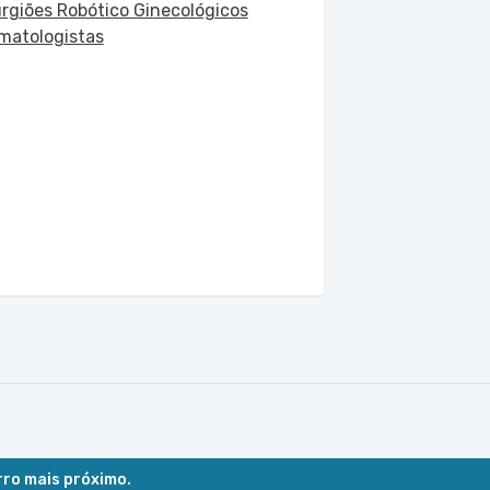
urgiões Robótico Ginecológicos
matologistas
rro mais próximo.