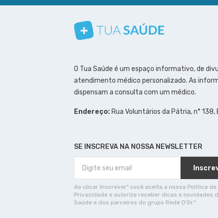
Conheça nosso canal
Siga a gente no Instagram
Siga a gente no Facebook
Siga a gente no Pinterest
O Tua Saúde é um espaço informativo, de div
atendimento médico personalizado. As inform
dispensam a consulta com um médico.
Endereço:
Rua Voluntários da Pátria, n° 138,
SE INSCREVA NA NOSSA NEWSLETTER
Inscre
Ao clicar Inscrever" você aceita a nossa Política de
Privacidade e autoriza receber dicas e novidades 
Saúde e dos parceiros do grupo Rede D'Or."