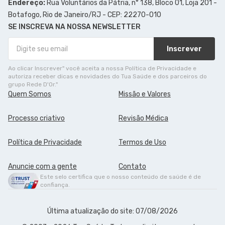
Endereço:
Rua Voluntários da Pátria, n° 138, Bloco 01, Loja 201 -
Botafogo, Rio de Janeiro/RJ - CEP: 22270-010
SE INSCREVA NA NOSSA NEWSLETTER
Inscrever
Ao clicar Inscrever" você aceita a nossa Política de Privacidade e
autoriza receber dicas e novidades do Tua Saúde e dos parceiros do
grupo Rede D'Or."
Quem Somos
Missão e Valores
Processo criativo
Revisão Médica
Política de Privacidade
Termos de Uso
Anuncie com a gente
Contato
Este selo certifica que o nosso conteúdo de saúde é de
confiança.
Última atualização do site: 07/08/2026