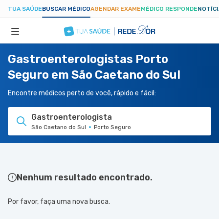
TUA SAÚDE
BUSCAR MÉDICO
AGENDAR EXAME
MÉDICO RESPONDE
NOTÍC
Gastroenterologistas Porto
ESPECIALIDADES
Seguro em São Caetano do Sul
HOSPITAIS
Encontre médicos perto de você, rápido e fácil:
Gastroenterologista
TUASAUDE.COM
São Caetano do Sul
Porto Seguro
Nenhum resultado encontrado.
Por favor, faça uma nova busca.