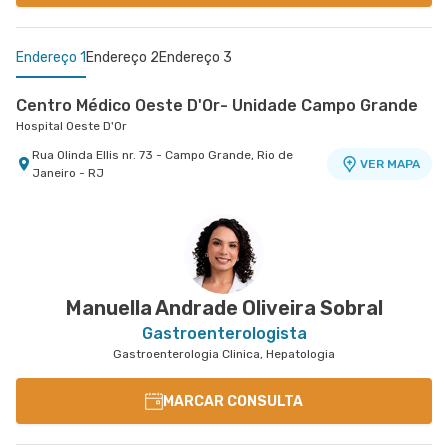
Endereço 1
Endereço 2
Endereço 3
Centro Médico Oeste D'Or- Unidade Campo Grande
Hospital Oeste D'Or
Rua Olinda Ellis nr. 73 - Campo Grande, Rio de
VER MAPA
Janeiro - RJ
Centro Quinta D'Or - Unidade Quinta Park
Oncologia D'Or Hospital Barra D'Or
Hospital Quinta D'Or
Oncologia D'Or Hospital Barra D'Or
Rua Almirante Baltazar nr. 333 8° Andar - Sao
Avenida Nelson Mufarrej nr. 255 1° Andar - Barra
VER MAPA
VER MAPA
Cristovao, Rio de Janeiro - RJ
da Tijuca, Rio de Janeiro - RJ
Manuella Andrade Oliveira Sobral
Gastroenterologista
Gastroenterologia Clinica, Hepatologia
MARCAR CONSULTA