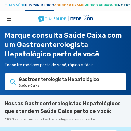
TUA SAÚDE
BUSCAR MÉDICO
AGENDAR EXAME
MÉDICO RESPONDE
NOTÍC
Marque consulta Saúde Caixa com
ESPECIALIDADES
um Gastroenterologista
Hepatológico perto de você
HOSPITAIS
Encontre médicos perto de você, rápido e fácil:
TUASAUDE.COM
Gastroenterologista Hepatológico
Saúde Caixa
Nossos Gastroenterologistas Hepatológicos
que atendem Saúde Caixa perto de você:
110
Gastroenterologistas Hepatológicos encontrados