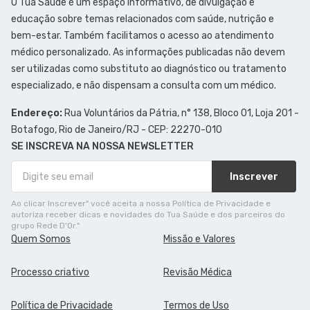
O Tua Saúde é um espaço informativo, de divulgação e
educação sobre temas relacionados com saúde, nutrição e
bem-estar. Também facilitamos o acesso ao atendimento
médico personalizado. As informações publicadas não devem
ser utilizadas como substituto ao diagnóstico ou tratamento
especializado, e não dispensam a consulta com um médico.
Endereço:
Rua Voluntários da Pátria, n° 138, Bloco 01, Loja 201 -
Botafogo, Rio de Janeiro/RJ - CEP: 22270-010
SE INSCREVA NA NOSSA NEWSLETTER
Inscrever
Ao clicar Inscrever" você aceita a nossa Política de Privacidade e
autoriza receber dicas e novidades do Tua Saúde e dos parceiros do
grupo Rede D'Or."
Quem Somos
Missão e Valores
Processo criativo
Revisão Médica
Política de Privacidade
Termos de Uso