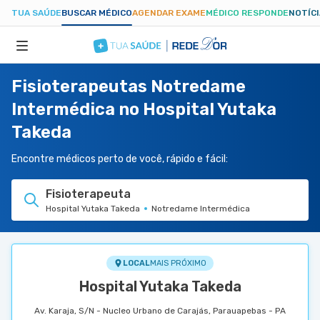
TUA SAÚDE
BUSCAR MÉDICO
AGENDAR EXAME
MÉDICO RESPONDE
NOTÍC
Fisioterapeutas Notredame
ESPECIALIDADES
Intermédica no Hospital Yutaka
Takeda
HOSPITAIS
Encontre médicos perto de você, rápido e fácil:
TUASAUDE.COM
Fisioterapeuta
Hospital Yutaka Takeda
Notredame Intermédica
LOCAL
MAIS PRÓXIMO
Hospital Yutaka Takeda
Av. Karaja, S/N - Nucleo Urbano de Carajás, Parauapebas - PA