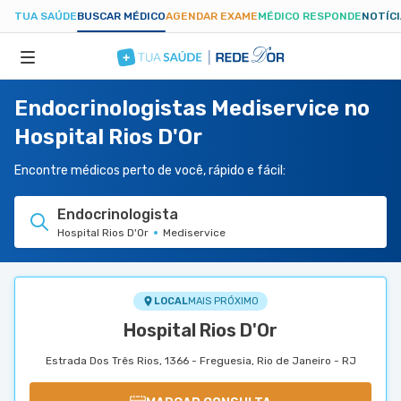
TUA SAÚDE
BUSCAR MÉDICO
AGENDAR EXAME
MÉDICO RESPONDE
NOTÍC
Endocrinologistas Mediservice no
ESPECIALIDADES
Hospital Rios D'Or
HOSPITAIS
Encontre médicos perto de você, rápido e fácil:
Endocrinologista
TUASAUDE.COM
Hospital Rios D'Or
Mediservice
LOCAL
MAIS PRÓXIMO
Hospital Rios D'Or
Estrada Dos Três Rios, 1366 - Freguesia, Rio de Janeiro - RJ