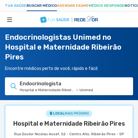
TUA SAÚDE
BUSCAR MÉDICO
AGENDAR EXAME
MÉDICO RESPONDE
NOTÍC
Endocrinologistas Unimed no
ESPECIALIDADES
Hospital e Maternidade Ribeirão
Pires
HOSPITAIS
Encontre médicos perto de você, rápido e fácil:
TUASAUDE.COM
Endocrinologista
Hospital e Maternidade Ribeirão Pires
Unimed
LOCAL
MAIS PRÓXIMO
Hospital e Maternidade Ribeirão Pires
Rua Doutor Nicolau Assef, 52 - Centro Alto, Ribeirão Pires - SP