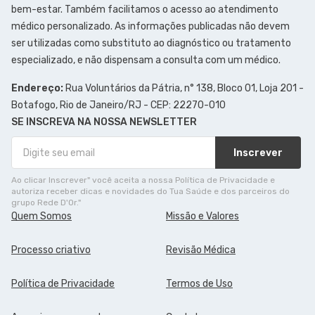
bem-estar. Também facilitamos o acesso ao atendimento
médico personalizado. As informações publicadas não devem
ser utilizadas como substituto ao diagnóstico ou tratamento
especializado, e não dispensam a consulta com um médico.
Endereço:
Rua Voluntários da Pátria, n° 138, Bloco 01, Loja 201 -
Botafogo, Rio de Janeiro/RJ - CEP: 22270-010
SE INSCREVA NA NOSSA NEWSLETTER
Inscrever
Ao clicar Inscrever" você aceita a nossa Política de Privacidade e
autoriza receber dicas e novidades do Tua Saúde e dos parceiros do
grupo Rede D'Or."
Quem Somos
Missão e Valores
Processo criativo
Revisão Médica
Política de Privacidade
Termos de Uso