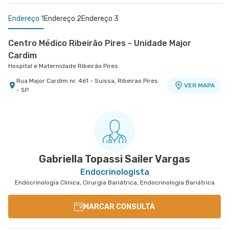
Endereço 1
Endereço 2
Endereço 3
Centro Médico Ribeirão Pires - Unidade Major
Cardim
Hospital e Maternidade Ribeirão Pires
Rua Major Cardim nr. 461 - Suissa, Ribeirao Pires
VER MAPA
- SP
Centro Médico Brasil Mauá - Unidade Santos
Centro Médico Guarulhos Ii Unidade Tiradentes
Hospital São Luiz Guarulhos
Dumont
Hospital Brasil Mauá
Avenida Tiradentes nr. 1803 Centro Medico 10°
VER MAPA
Andar - Jardim Guarulhos, Guarulhos - SP
Rua Santos Dumont nr. 139 - Vila Bocaina, Maua -
VER MAPA
SP
Gabriella Topassi Sailer Vargas
Endocrinologista
Endocrinologia Clinica, Cirurgia Bariátrica, Endocrinologia Bariátrica
MARCAR CONSULTA