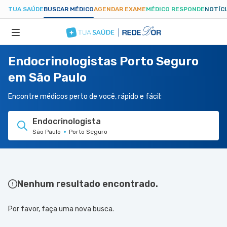
TUA SAÚDE
BUSCAR MÉDICO
AGENDAR EXAME
MÉDICO RESPONDE
NOTÍC
Endocrinologistas Porto Seguro
ESPECIALIDADES
em São Paulo
HOSPITAIS
Encontre médicos perto de você, rápido e fácil:
Endocrinologista
TUASAUDE.COM
São Paulo
Porto Seguro
Nenhum resultado encontrado.
Por favor, faça uma nova busca.