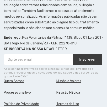
educação sobre temas relacionados com saúde, nutrição e
bem-estar. Também facilitamos o acesso ao atendimento
médico personalizado. As informações publicadas não devem
ser utilizadas como substituto ao diagnóstico ou tratamento
especializado, e não dispensam a consulta com um médico.
Endereço:
Rua Voluntários da Pátria, n° 138, Bloco 01, Loja 201 -
Botafogo, Rio de Janeiro/RJ - CEP: 22270-010
SE INSCREVA NA NOSSA NEWSLETTER
Inscrever
Ao clicar Inscrever" você aceita a nossa Política de Privacidade e
autoriza receber dicas e novidades do Tua Saúde e dos parceiros do
grupo Rede D'Or."
Quem Somos
Missão e Valores
Processo criativo
Revisão Médica
Política de Privacidade
Termos de Uso