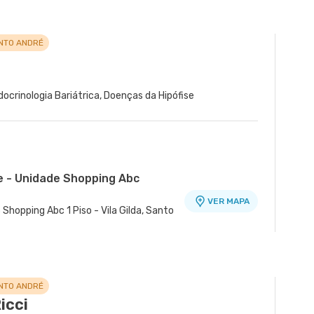
NTO ANDRÉ
a
docrinologia Bariátrica, Doenças da Hipófise
e - Unidade Shopping Abc
VER MAPA
 Shopping Abc 1 Piso - Vila Gilda, Santo
nidade Álvaro Guimarães
VER MAPA
Assuncao, Sao Bernardo do Campo - SP
NTO ANDRÉ
icci