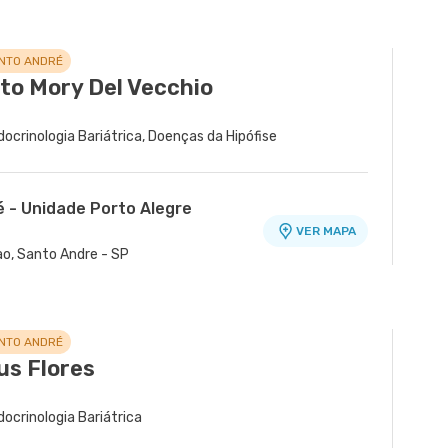
ANTO ANDRÉ
tto Mory Del Vecchio
docrinologia Bariátrica, Doenças da Hipófise
é - Unidade Porto Alegre
VER MAPA
ao, Santo Andre - SP
ANTO ANDRÉ
us Flores
docrinologia Bariátrica