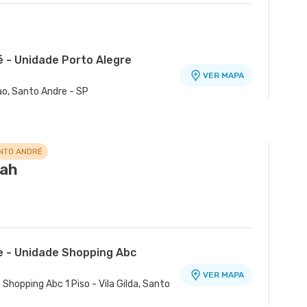
é - Unidade Porto Alegre
VER MAPA
ao, Santo Andre - SP
VER MAPA
ico Domo - Bloco A - Centro, Sao
NTO ANDRÉ
rah
e - Unidade Shopping Abc
VER MAPA
 Shopping Abc 1 Piso - Vila Gilda, Santo