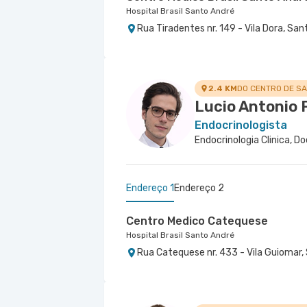
Hospital Brasil Santo André
Rua Tiradentes nr. 149 - Vila Dora, Sa
2.4 KM
DO CENTRO DE S
Lucio Antonio 
Endocrinologista
Endocrinologia Clinica, D
Endereço 1
Endereço 2
Centro Medico Catequese
Hospital Brasil Santo André
Rua Catequese nr. 433 - Vila Guiomar,
Centro Médico Brasil Mauá - Un
Hospital Brasil Mauá
Rua Santos Dumont nr. 139 - Vila Boca