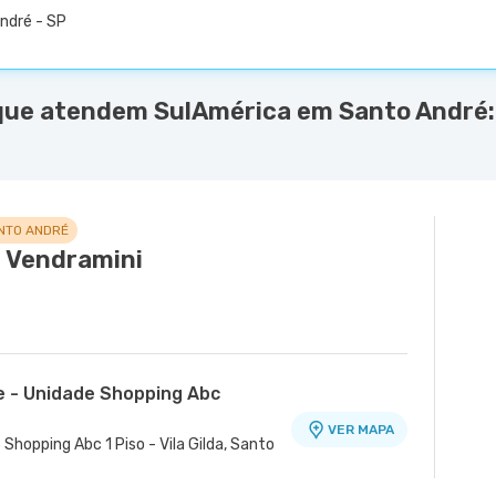
André - SP
que atendem SulAmérica em Santo André:
NTO ANDRÉ
s Vendramini
e - Unidade Shopping Abc
VER MAPA
 Shopping Abc 1 Piso - Vila Gilda, Santo