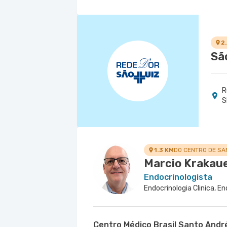
2
Sã
R
S
1.3 KM
DO CENTRO DE SA
Marcio Krakau
Endocrinologista
Endocrinologia Clinica, En
Centro Médico Brasil Santo Andr