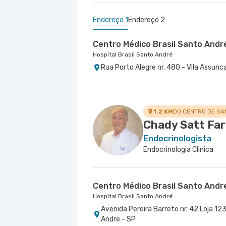
Endereço 1
Endereço 2
Centro Médico Brasil Santo Andr
Hospital Brasil Santo André
Rua Porto Alegre nr. 480 - Vila Assunc
Centro Médico Domo
Hospital São Luiz São Bernardo
Rua Jose Versolato nr. 101 Centro Méd
Bernardo do Campo - SP
1.2 KM
DO CENTRO DE SA
Chady Satt Fa
Endocrinologista
Endocrinologia Clinica
Centro Médico Brasil Santo Andr
Hospital Brasil Santo André
Avenida Pereira Barreto nr. 42 Loja 123
Andre - SP