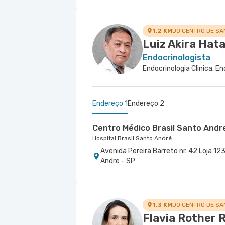
1.2 KM
DO CENTRO DE SA
Luiz Akira Hat
Endocrinologista
Endocrinologia Clinica, En
Endereço 1
Endereço 2
Centro Médico Brasil Santo Andr
Hospital Brasil Santo André
Avenida Pereira Barreto nr. 42 Loja 123
Andre - SP
Centro Médico São Bernardo - U
Hospital São Luiz São Bernardo
Avenida Alvaro Guimaraes nr. 3033 - 
1.3 KM
DO CENTRO DE SA
Flavia Rother R