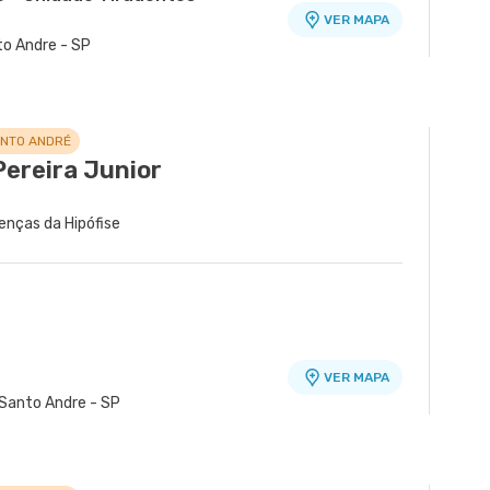
VER MAPA
nto Andre - SP
ANTO ANDRÉ
Pereira Junior
oenças da Hipófise
VER MAPA
 Santo Andre - SP
idade Santos Dumont
VER MAPA
ina, Maua - SP