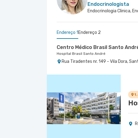
Endocrinologista
Endocrinologia Clinica, En
Endereço 1
Endereço 2
Centro Médico Brasil Santo Andr
Hospital Brasil Santo André
Rua Tiradentes nr. 149 - Vila Dora, Sa
Centro Médico São Bernardo - U
Hospital São Luiz São Bernardo
Avenida Alvaro Guimaraes nr. 3033 - 
1
Ho
R