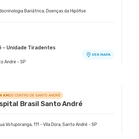
docrinologia Bariátrica, Doenças da Hipófise
é - Unidade Tiradentes
VER MAPA
nto Andre - SP
nidade Álvaro Guimarães
VER MAPA
Assuncao, Sao Bernardo do Campo - SP
.4 KM
DO CENTRO DE SANTO ANDRÉ
spital Brasil Santo André
ua Votuporanga, 111 - Vila Dora, Santo André - SP