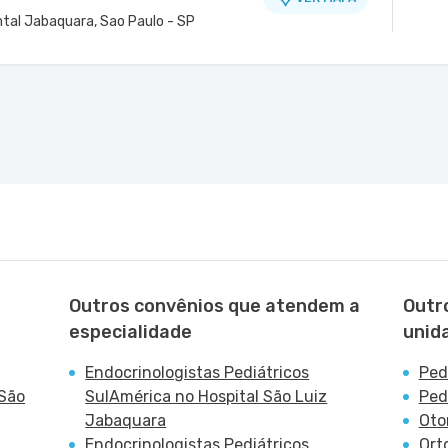
ntal Jabaquara, Sao Paulo - SP
Outros convênios que atendem a
Outr
especialidade
unid
Endocrinologistas Pediátricos
Ped
 São
SulAmérica no Hospital São Luiz
Ped
Jabaquara
Oto
Endocrinologistas Pediátricos
Ort