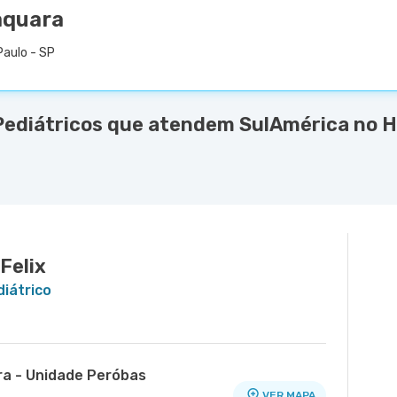
aquara
Paulo - SP
Pediátricos que atendem SulAmérica no Ho
Felix
diátrico
ra - Unidade Peróbas
VER MAPA