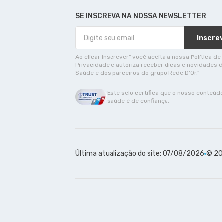
SE INSCREVA NA NOSSA NEWSLETTER
Inscre
Ao clicar Inscrever" você aceita a nossa Política de
Privacidade e autoriza receber dicas e novidades 
Saúde e dos parceiros do grupo Rede D'Or."
Este selo certifica que o nosso conteúd
saúde é de confiança.
Última atualização do site: 07/08/2026
© 20