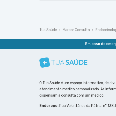
Tua Saúde
Marcar Consulta
Endocrinolo
Em caso de emerg
Conheça nosso canal
Siga a gente no Instagram
Siga a gente no Facebook
Siga a gente no Pinterest
O Tua Saúde é um espaço informativo, de div
atendimento médico personalizado. As inform
dispensam a consulta com um médico.
Endereço:
Rua Voluntários da Pátria, n° 138,