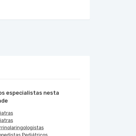
os especialistas nesta
ade
iatras
iatras
rrinolaringologistas
opedistas Pediátricos