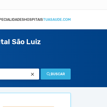
PECIALIDADES
HOSPITAIS
TUASAUDE.COM
tal São Luiz
BUSCAR