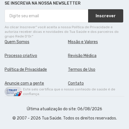
SE INSCREVA NA NOSSA NEWSLETTER
Inscrever
Ao clicar Inscrever" você aceita a nossa Política de Privacidade e
autoriza receber dicas e novidades do Tua Saúde e dos parceiros do
grupo Rede D'Or."
Quem Somos
Missão e Valores
Processo criativo
Revisão Médica
Política de Privacidade
Termos de Uso
Anuncie com a gente
Contato
Este selo certifica que o nosso conteúdo de saúde é de
confiança.
Última atualização do site: 06/08/2026
© 2007 - 2026 Tua Saúde. Todos os direitos reservados.