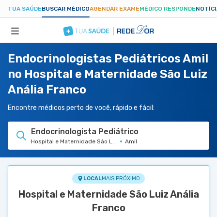
TUA SAÚDE
BUSCAR MÉDICO
AGENDAR EXAME
MÉDICO RESPONDE
NOTÍC
Endocrinologistas Pediátricos Amil
ESPECIALIDADES
no Hospital e Maternidade São Luiz
Anália Franco
HOSPITAIS
Encontre médicos perto de você, rápido e fácil:
TUASAUDE.COM
Endocrinologista Pediátrico
Hospital e Maternidade São Luiz Anália Franco
Amil
LOCAL
MAIS PRÓXIMO
Hospital e Maternidade São Luiz Anália
Franco