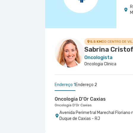
R
M
5.5 KM
DO CENTRO DE VI
Sabrina Cristo
Oncologista
Oncologia Clinica
Endereço 1
Endereço 2
Oncologia D'Or Caxias
Oncologia D'Or Caxias
Avenida Perimetral Marechal Floriano n
Duque de Caxias - RJ
Oncologia D'Or Tijuca
Oncologia D'Or Tijuca