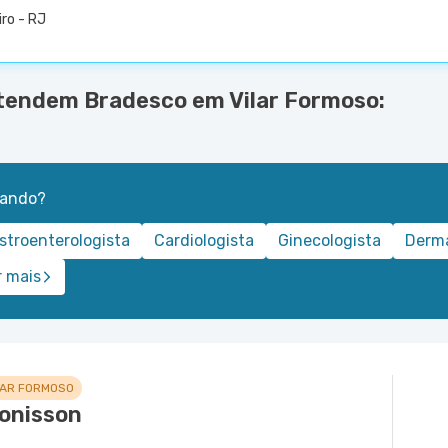
iro - RJ
atendem Bradesco em Vilar Formoso:
rando?
stroenterologista
Cardiologista
Ginecologista
Derma
r mais
LAR FORMOSO
onisson