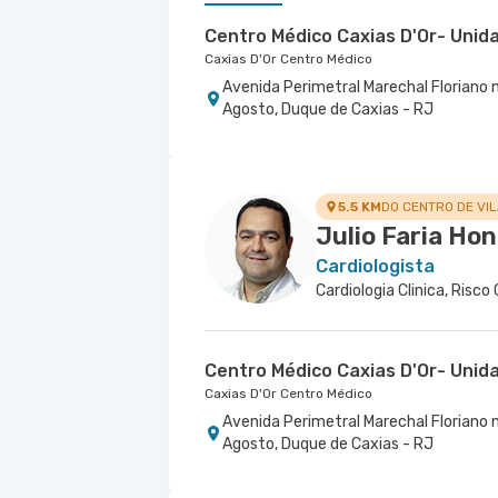
Centro Médico Caxias D'Or- Unida
Caxias D'Or Centro Médico
Avenida Perimetral Marechal Floriano nr
Agosto, Duque de Caxias - RJ
Centro Medico Quinta D'Or - Uni
Hospital Quinta D'Or
Rua Almirante Baltazar nr. 333 5° Anda
5.5 KM
DO CENTRO DE VI
Julio Faria Hon
Cardiologista
Cardiologia Clinica, Risco
Centro Médico Caxias D'Or- Unida
Caxias D'Or Centro Médico
Avenida Perimetral Marechal Floriano nr
Agosto, Duque de Caxias - RJ