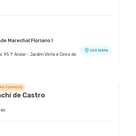
de Marechal Floriano I
VER MAPA
r. 95 1º Andar - Jardim Vinte e Cinco de
de Barra
VER MAPA
º Andar - Barra da Tijuca, Rio de
LAR FORMOSO
nchi de Castro
rax