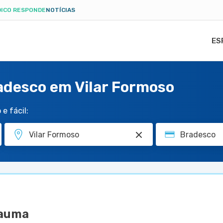
ICO RESPONDE
NOTÍCIAS
ES
adesco em Vilar Formoso
e fácil:
rauma