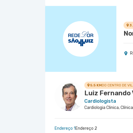
Hospital Rios D'Or
Estrada Dos Bandeirantes nr. 363 - Ta
3
No
R
5.5 KM
DO CENTRO DE VI
Luiz Fernando 
Cardiologista
Cardiologia Clinica, Clínic
Endereço 1
Endereço 2