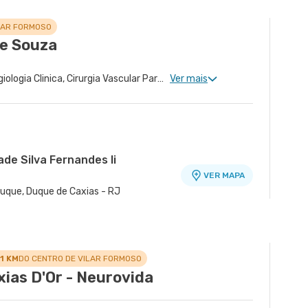
LAR FORMOSO
de Souza
Cirurgia Endovascular, Angiologia Clinica, Cirurgia Vascular Para Acessos Vasculares, Cirurgia Vascular Para Colocação de Cateter
Ver mais
ade Silva Fernandes Ii
VER MAPA
Duque, Duque de Caxias - RJ
dade Quinta Park
VER MAPA
r - Sao Cristovao, Rio de Janeiro - RJ
.1 KM
DO CENTRO DE VILAR FORMOSO
xias D'Or - Neurovida