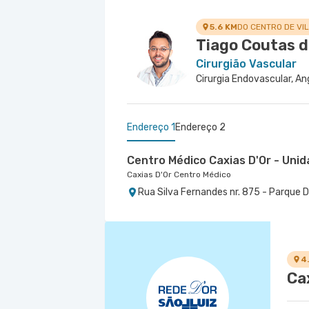
5.6 KM
DO CENTRO DE VI
Tiago Coutas 
Cirurgião Vascular
Endereço 1
Endereço 2
Centro Médico Caxias D'Or - Unid
Caxias D'Or Centro Médico
Rua Silva Fernandes nr. 875 - Parque 
Centro Medico Quinta D'Or - Uni
Hospital Quinta D'Or
Rua Almirante Baltazar nr. 333 5° Anda
4
Ca