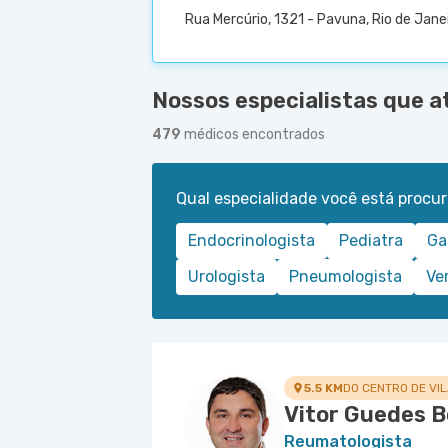
Rua Mercúrio, 1321 - Pavuna, Rio de Jane
Nossos especialistas que 
479
médicos encontrados
Qual especialidade você está procu
Endocrinologista
Pediatra
Ga
Urologista
Pneumologista
Ve
5.5 KM
DO CENTRO DE VI
Vitor Guedes B
Reumatologista