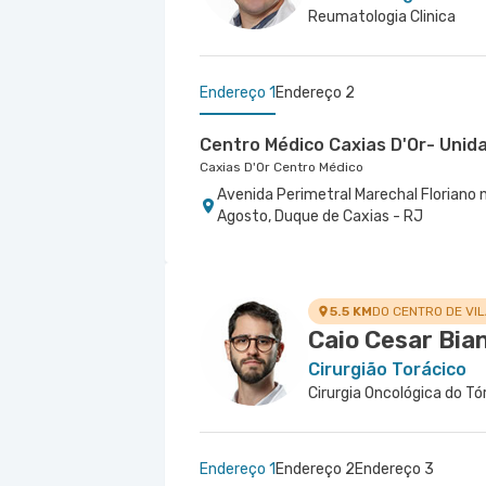
Reumatologia Clinica
Endereço 1
Endereço 2
Centro Médico Caxias D'Or- Unida
Caxias D'Or Centro Médico
Avenida Perimetral Marechal Floriano n
Agosto, Duque de Caxias - RJ
Centro Médico Rio Barra - Unida
Rio Barra Ambulatório
Rua Augusto Camossa Saldanha nr. 55 1
Janeiro - RJ
5.5 KM
DO CENTRO DE VI
Caio Cesar Bia
Cirurgião Torácico
Cirurgia Oncológica do Tó
Endereço 1
Endereço 2
Endereço 3