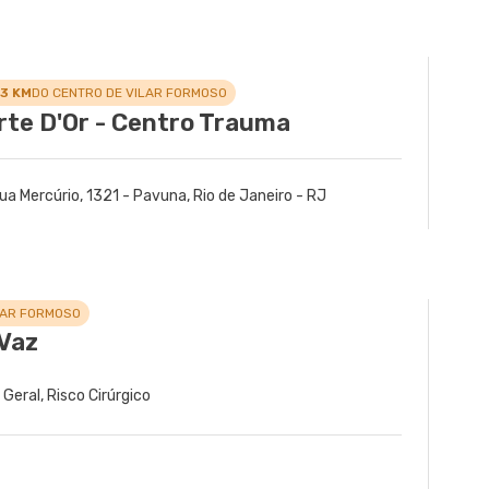
VER MAPA
quara Jacarepagua, Rio de Janeiro - RJ
.3 KM
DO CENTRO DE VILAR FORMOSO
rte D'Or - Centro Trauma
ua Mercúrio, 1321 - Pavuna, Rio de Janeiro - RJ
LAR FORMOSO
Vaz
a Geral, Risco Cirúrgico