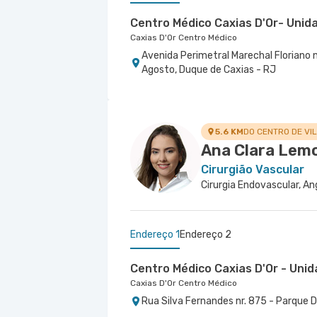
Centro Médico Caxias D'Or- Unida
Caxias D'Or Centro Médico
Avenida Perimetral Marechal Floriano nr
Agosto, Duque de Caxias - RJ
Hospital Copa D'Or
Centro Médico Copa D'Or- Unidad
Hospital Copa D'Or
Copa D'Or - Centro Especialidades Cardiologi
Rua Figueiredo Magalhaes nr. 875 - Co
Rua Siqueira Campos nr. 93 Sala 205 -
5.6 KM
DO CENTRO DE VI
Ana Clara Lem
Cirurgião Vascular
Endereço 1
Endereço 2
Centro Médico Caxias D'Or - Unid
Caxias D'Or Centro Médico
Rua Silva Fernandes nr. 875 - Parque 
Centro Médico Rios D'Or- Unidad