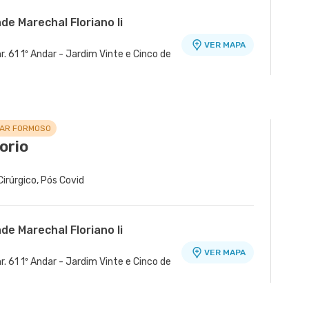
de Marechal Floriano Ii
VER MAPA
. 61 1º Andar - Jardim Vinte e Cinco de
dade Quinta Park
VER MAPA
r - Sao Cristovao, Rio de Janeiro - RJ
LAR FORMOSO
orio
 Cirúrgico, Pós Covid
de Marechal Floriano Ii
VER MAPA
. 61 1º Andar - Jardim Vinte e Cinco de