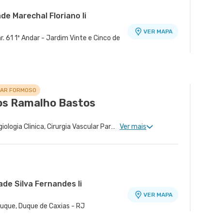
de Marechal Floriano Ii
VER MAPA
. 61 1º Andar - Jardim Vinte e Cinco de
e Siqueira Campos Ii
cas - Salus
VER MAPA
VER MAPA
pacabana, Rio de Janeiro - RJ
 Copacabana, Rio de Janeiro - RJ
LAR FORMOSO
os Ramalho Bastos
Cirurgia Endovascular, Angiologia Clinica, Cirurgia Vascular Para Acessos Vasculares, Cirurgia Vascular Para Colocação de Cateter
Ver mais
ade Silva Fernandes Ii
VER MAPA
Duque, Duque de Caxias - RJ
e Taquara